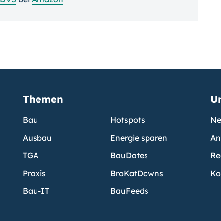
Themen
U
Bau
Hotspots
Ne
Ausbau
Energie sparen
An
TGA
BauDates
Re
Praxis
BroKatDowns
Ko
Bau-IT
BauFeeds