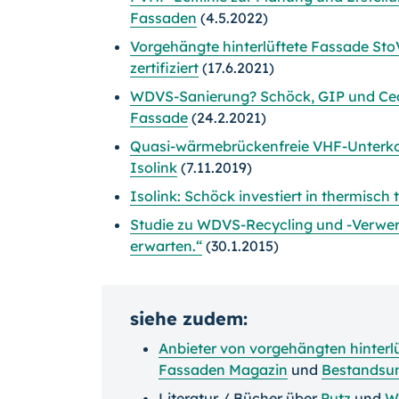
Fassaden
(4.5.2022)
Vorgehängte hinterlüftete Fassade StoV
zertifiziert
(17.6.2021)
WDVS-Sanierung? Schöck, GIP und Cedr
Fassade
(24.2.2021)
Quasi-wärmebrückenfreie VHF-Unterko
Isolink
(7.11.2019)
Isolink: Schöck investiert in thermisc
Studie zu WDVS-Recycling und -Verwer
erwarten.“
(30.1.2015)
siehe zudem:
Anbieter von vorgehängten hinterl
Fassaden Magazin
und
Bestands
Literatur / Bücher über
Putz
und
W