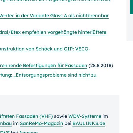
entec in der Variante Glass A als nichtbrennbar
al/Etex empfehlen vorgehängte hinterlüftete
nstruktion von Schöck und GIP: VECO-
h trennende Befestigungen für Fassaden
(28.8.2018)
tung: „Entsorgungsprobleme sind nicht zu
üfteten Fassaden (VHF)
sowie
WDV-Systeme
im
umbau
im
SanReMo-Magazin
bei
BAULINKS.de
DVS
bei
Amazon