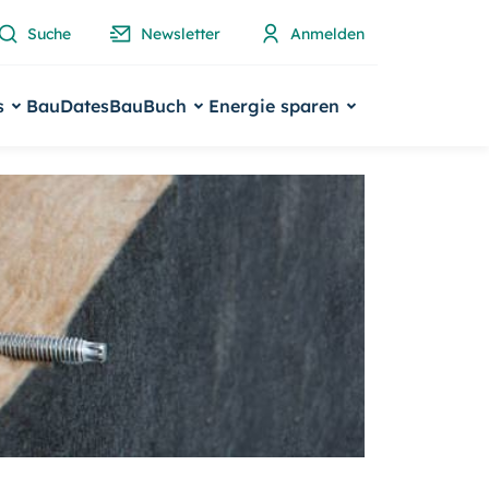
Suche
Newsletter
Anmelden
s
BauDates
BauBuch
Energie sparen