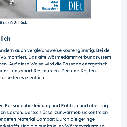
 Bilder © Schöck
lich
sondern auch vergleichsweise kostengünstig: Bei der
WDVS montiert. Das alte Wärmedämmverbundsystem
n. Auf diese Weise wird die Fassade energetisch
det - das spart Ressourcen, Zeit und Kosten.
sarbeiten wesentlich.
hen Fassadenbekleidung und Rohbau und überträgt
den Lasten. Der Schlüssel zur wärmebrückenfreien
wendeten Material Combar: Durch die geringe
rkstoffs sind die punktuellen Wärmeverluste so