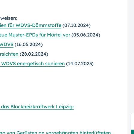
rweisen:
inien für WDVS-Dämmstoffe
(07.10.2024)
eue Muster-EPDs für Mörtel vor
(05.06.2024)
r WDVS
(16.05.2024)
rsichten
(28.02.2024)
s WDVS energetisch sanieren
(14.07.2023)
das Blockheizkraftwerk Leipzig-
ung von Gerüsten an vorgehängten hinterlüfteten