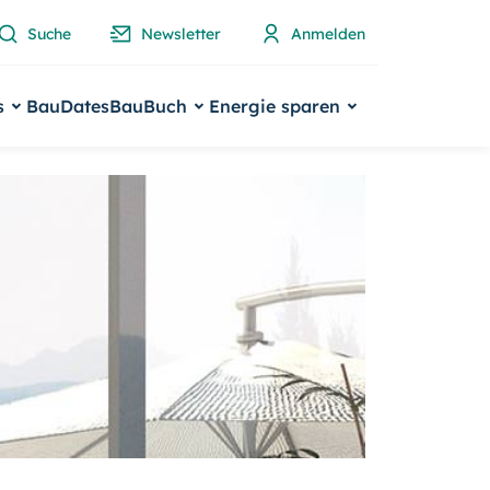
Suche
Newsletter
Anmelden
s
BauDates
BauBuch
Energie sparen