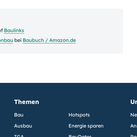
uf
Baulinks
onbau
bei
Baubuch / Amazon.de
Themen
U
Bau
Hotspots
Ne
Ausbau
Energie sparen
An
TGA
BauDates
Re