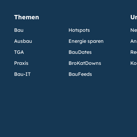
Themen
U
Bau
Hotspots
Ne
Ausbau
Energie sparen
An
TGA
BauDates
Re
Praxis
BroKatDowns
Ko
Bau-IT
BauFeeds