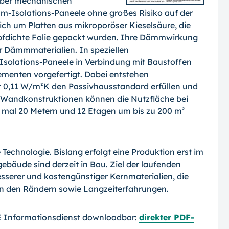
über mechanischen
-Isolations-Paneele ohne großes Risiko auf der
sich um Platten aus mikroporöser Kieselsäure, die
pfdichte Folie gepackt wurden. Ihre Dämmwirkung
ler Dämmmaterialien. In speziellen
Isolations-Paneele in Verbindung mit Baustoffen
menten vorgefertigt. Dabei entstehen
t 0,11 W/m²K den Passivhausstandard erfüllen und
ke Wandkonstruktionen können die Nutzfläche bei
 mal 20 Metern und 12 Etagen um bis zu 200 m²
echnologie. Bislang erfolgt eine Produktion erst im
äude sind derzeit in Bau. Ziel der laufenden
sserer und kostengünstiger Kernmaterialien, die
 den Rändern sowie Langzeiterfahrungen.
NE Informationsdienst downloadbar:
direkter PDF-