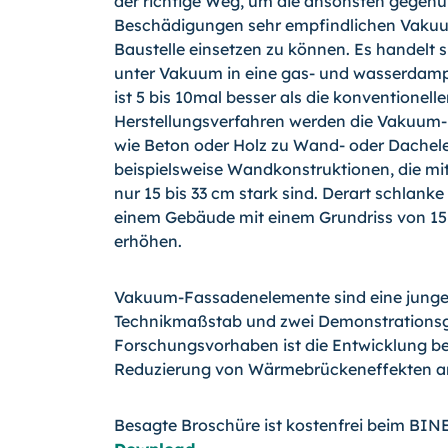
der richtige Weg, um die ansonsten gegen
Beschädigungen sehr empfindlichen Vakuum
Baustelle einsetzen zu können. Es handelt 
unter Vakuum in eine gas- und wasserdam
ist 5 bis 10mal besser als die konventionel
Herstellungsverfahren werden die Vakuum-
wie Beton oder Holz zu Wand- oder Dachele
beispielsweise Wandkonstruktionen, die mi
nur 15 bis 33 cm stark sind. Derart schlan
einem Gebäude mit einem Grundriss von 15
erhöhen.
Vakuum-Fassadenelemente sind eine junge T
Technikmaßstab und zwei Demonstrationsgeb
Forschungsvorhaben ist die Entwicklung be
Reduzierung von Wärmebrückeneffekten an
Besagte Broschüre ist kostenfrei beim BI