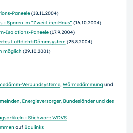
ions-Paneele
(18.11.2004)
us - Sparen im "Zwei-Liter-Haus"
(16.10.2004)
um-Isolations-Paneele
(17.9.2004)
ziertes Luftdicht-Dämmsystem
(25.8.2004)
 möglich
(29.10.2001)
medämm-Verbundsysteme
,
Wärmedämmung
und
Gemeinden, Energieversorger, Bundesländer und des
sartikeln - Stichwort: WDVS
ämmen
auf
Baulinks