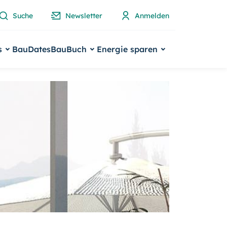
Suche
Newsletter
Anmelden
s
BauDates
BauBuch
Energie sparen