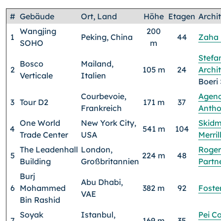
#
Gebäude
Ort, Land
Höhe
Etagen
Archi
Wangjing
200
1
Peking, China
44
Zaha 
SOHO
m
Stefa
Bosco
Mailand,
2
105 m
24
Archit
Verticale
Italien
Boeri
Courbevoie,
Agenc
3
Tour D2
171 m
37
Frankreich
Antho
One World
New York City,
Skidm
4
541 m
104
Trade Center
USA
Merril
The Leadenhall
London,
Roger
5
224 m
48
Building
Großbritannien
Partn
Burj
Abu Dhabi,
6
Mohammed
382 m
92
Foste
VAE
Bin Rashid
Soyak
Istanbul,
Pei C
7
169 m
35