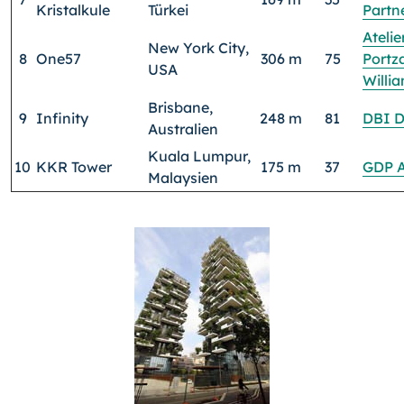
Kristalkule
Türkei
Partn
Atelie
New York City,
8
One57
306 m
75
Portz
USA
Willi
Brisbane,
9
Infinity
248 m
81
DBI D
Australien
Kuala Lumpur,
10
KKR Tower
175 m
37
GDP A
Malaysien