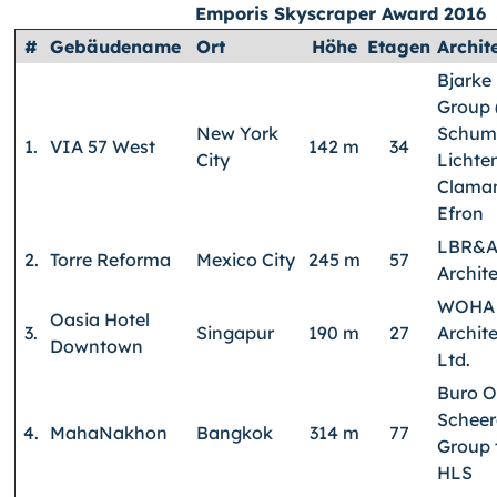
Emporis Skyscraper Award 2016
#
Gebäudename
Ort
Höhe
Etagen
Archit
Bjarke
Group 
New York
Schum
1.
VIA 57 West
142 m
34
City
Lichten
Clama
Efron
LBR&
2.
Torre Reforma
Mexico City
245 m
57
Archit
WOHA
Oasia Hotel
3.
Singapur
190 m
27
Archite
Downtown
Ltd.
Buro O
Scheer
4.
MahaNakhon
Bangkok
314 m
77
Group 
HLS