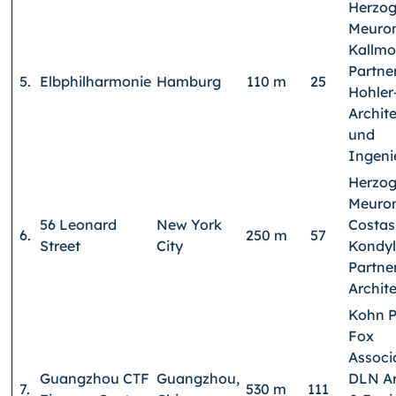
Herzog
Meuron
Kallmo
Partner
5.
Elbphilharmonie
Hamburg
110 m
25
Hohler
Archit
und
Ingeni
Herzog
Meuron
56 Leonard
New York
Costas
6.
250 m
57
Street
City
Kondyl
Partne
Archit
Kohn P
Fox
Associ
Guangzhou CTF
Guangzhou,
DLN Ar
7.
530 m
111