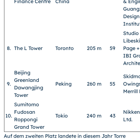
Finance Centre
China
& Engi
Guang
Design
Institu
Studio
Libesk
8.
The L Tower
Toronto
205 m
59
Page +
IBI Gr
Archit
Beijing
Skidmo
Greenland
9.
Peking
260 m
55
Owing
Dawangjing
Merrill
Tower
Sumitomo
Fudosan
Nikken
10.
Tokio
240 m
43
Roppongi
Ltd.
Grand Tower
Auf dem zweiten Platz landete in diesem Jahr Torre