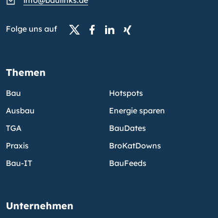
info@baulinks.de
Folge uns auf
Themen
Bau
Hotspots
Ausbau
Energie sparen
TGA
BauDates
Praxis
BroKatDowns
Bau-IT
BauFeeds
Unternehmen