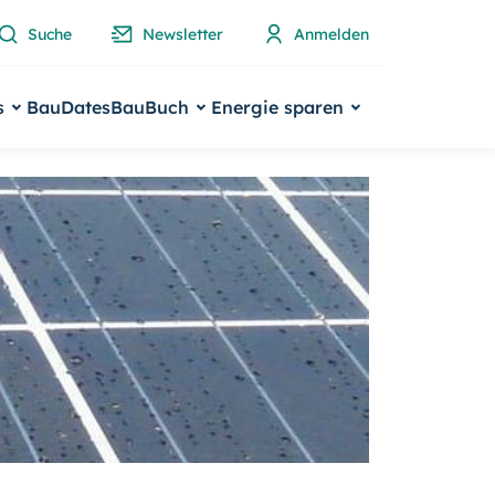
Suche
Newsletter
Anmelden
s
BauDates
BauBuch
Energie sparen