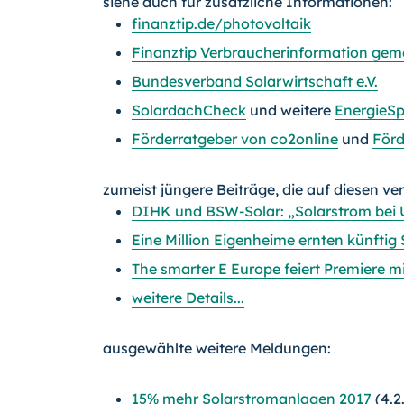
siehe auch für zusätzliche Informationen:
finanztip.de/photovoltaik
Finanztip Verbraucherinformation ge
Bundesverband Solarwirtschaft e.V.
SolardachCheck
und weitere
EnergieS
Förderratgeber von co2online
und
Förd
zumeist jüngere Beiträge, die auf diesen ve
DIHK und BSW-Solar: „Solarstrom bei 
Eine Million Eigenheime ernten künfti
The smarter E Europe feiert Premiere m
weitere Details...
ausgewählte weitere Meldungen:
15% mehr Solarstromanlagen 2017
(4.2