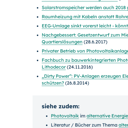
Solarstromspeicher werden auch 2018 g
Raumheizung mit Kabeln anstatt Rohr
EEG-Umlage sinkt vorerst leicht - könn
Nachgebessert: Gesetzentwurf zum Mie
Quartierslösungen
(28.6.2017)
Privater Betrieb von Photovoltaikanlag
Fachbuch zu bauwerkintegrierten Phot
Lithodecor
(24.11.2016)
„Dirty Power“: PV-Anlagen erzeugen E
schützen?
(26.8.2014)
siehe zudem:
Photovoltaik
im
alternative Energ
Literatur / Bücher zum Thema
alte