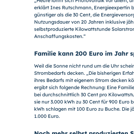
„Heute lohnt sich Photovoltaik vor allem, 
erklärt Ines Rutschmann, Energieexpertin b
günstiger als die 30 Cent, die Energieversor
Nutzungsdauer von 20 Jahren inklusive jä
selbstproduzierte Kilowattstunde Solarstro
Anschaffungskosten.“
Familie kann 200 Euro im Jahr 
Weil die Sonne nicht rund um die Uhr schein
Strombedarfs decken. „Die bisherigen Erfah
ihres Bedarfs mit eigenem Strom decken 
ergibt sich folgende Rechnung: Eine Famili
bei durchschnittlich 30 Cent pro Kilowattst
sie nur 3.000 kWh zu 30 Cent für 900 Euro b
kWh schlagen mit 100 Euro zu Buche. Die j
1.000 Euro.
Noch mehr selbst produzierten 