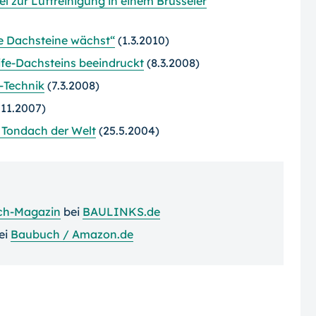
l zur Luftreinigung in einem Brüsseler
de Dachsteine wächst“
(1.3.2010)
fe-Dachsteins beeindruckt
(8.3.2008)
-Technik
(7.3.2008)
.11.2007)
e Tondach der Welt
(25.5.2004)
ch-Magazin
bei
BAULINKS.de
ei
Baubuch / Amazon.de