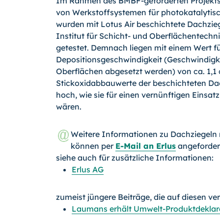
Im Rahmen des BMBF-geförderten Projekts
von Werkstoffsystemen für photokatalytisc
wurden mit Lotus Air beschichtete Dachzie
Institut für Schicht- und Oberflächentechn
getestet. Demnach liegen mit einem Wert fü
Depositionsgeschwindigkeit (Geschwindigke
Oberflächen abgesetzt werden) von ca. 1,1
Stickoxidabbauwerte der beschichteten Dac
hoch, wie sie für einen vernünftigen Einsat
wären.
Weitere Informationen zu Dachziegeln 
können per
E-Mail an Erlus
angeforder
siehe auch für zusätzliche Informationen:
Erlus AG
zumeist jüngere Beiträge, die auf diesen ve
Laumans erhält Umwelt-Produktdeklar