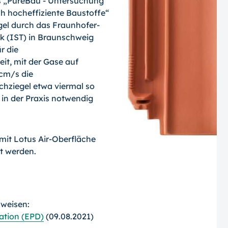
 „PureBau - Untersuchung
h hocheffiziente Baustoffe“
gel durch das Fraunhofer-
ik (IST) in Braunschweig
r die
it, mit der Gase auf
 cm/s die
hziegel etwa viermal so
z in der Praxis notwendig
mit Lotus Air-Oberfläche
t werden.
rweisen:
ation (EPD)
(09.08.2021)