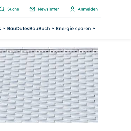
Suche
Newsletter
Anmelden
s
BauDates
BauBuch
Energie sparen