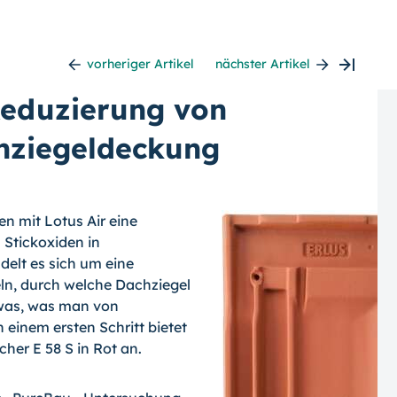
vorheriger Artikel
nächster Artikel
 Reduzierung von
chziegeldeckung
en mit Lotus Air eine
 Stickoxiden in
elt es sich um eine
eln, durch welche Dachziegel
twas, was man von
 einem ersten Schritt bietet
her E 58 S in Rot an.