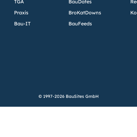
TGA
BauDates
Re
Praxis
BroKatDowns
Ko
Bau-IT
BauFeeds
© 1997-2026 BauSites GmbH