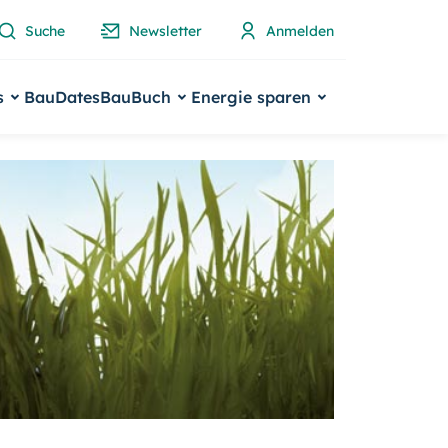
Suche
Newsletter
Anmelden
s
BauDates
BauBuch
Energie sparen