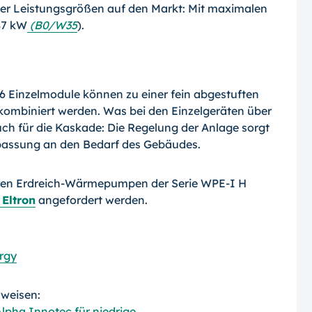
vier Leistungsgrößen auf den Markt: Mit maximalen
87 kW
(B0/W35
).
16 Einzelmodule können zu einer fein abgestuften
ombiniert werden. Was bei den Einzelgeräten über
auch für die Kaskade: Die Regelung der Anlage sorgt
passung an den Bedarf des Gebäudes.
ren Erdreich-Wärmepumpen der Serie WPE-I H
 Eltron
angefordert werden.
ergy
rweisen:
ha Innotec für niedrige