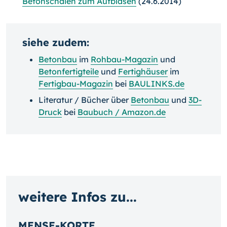
Betonschalen zum Aufblasen
(24.6.2014)
siehe zudem:
Betonbau
im
Rohbau-Magazin
und
Betonfertigteile
und
Fertighäuser
im
Fertigbau-Magazin
bei
BAULINKS.de
Literatur / Bücher über
Betonbau
und
3D-
Druck
bei
Baubuch / Amazon.de
weitere Infos zu...
MENSE-KORTE