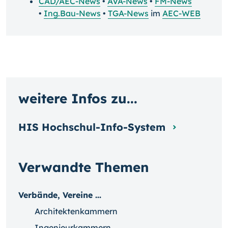
CAD/AEC-News
•
AVA-News
•
FM-News
•
Ing.Bau-News
•
TGA-News
im
AEC-WEB
weitere Infos zu...
HIS Hochschul-Info-System
Verwandte Themen
Verbände, Vereine ...
Architektenkammern
Ingenieurkammern