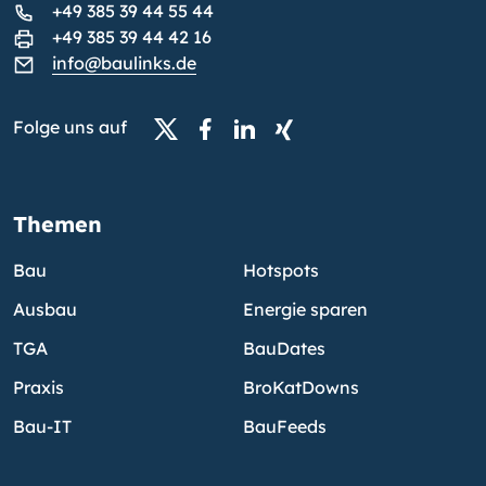
+49 385 39 44 55 44
+49 385 39 44 42 16
info@baulinks.de
Folge uns auf
Themen
Bau
Hotspots
Ausbau
Energie sparen
TGA
BauDates
Praxis
BroKatDowns
Bau-IT
BauFeeds