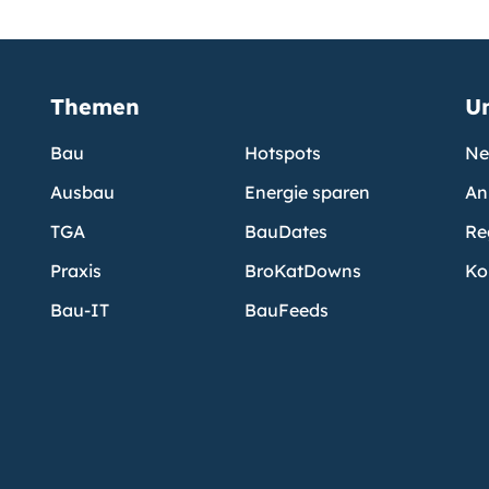
Themen
U
Bau
Hotspots
Ne
Ausbau
Energie sparen
An
TGA
BauDates
Re
Praxis
BroKatDowns
Ko
Bau-IT
BauFeeds