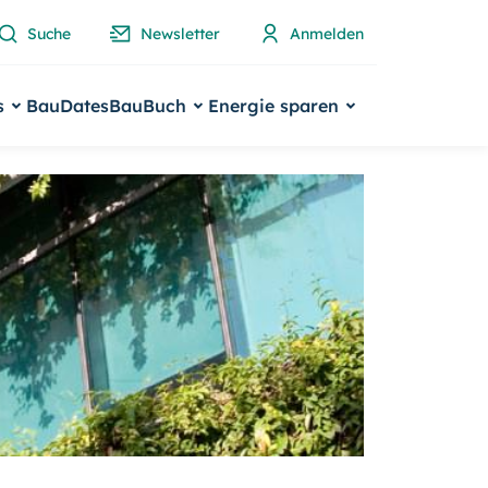
Suche
Newsletter
Anmelden
s
BauDates
BauBuch
Energie sparen