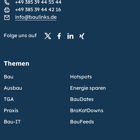
+49 385 39 44 55 44
+49 385 39 44 42 16
info@baulinks.de
Folge uns auf
Themen
Bau
Hotspots
Ausbau
Energie sparen
TGA
BauDates
Praxis
BroKatDowns
Bau-IT
BauFeeds