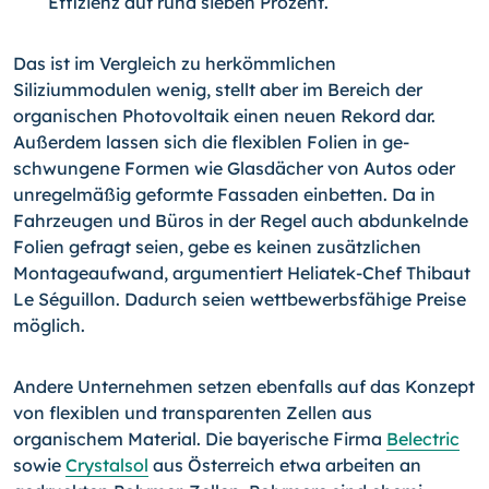
Effizienz auf rund sieben Prozent.
Das ist im Vergleich zu herkömmlichen
Siliziummodulen wenig, stellt aber im Bereich der
organischen Photovoltaik einen neu­en Rekord dar.
Außerdem lassen sich die flexiblen Folien in ge­
schwungene Formen wie Glasdächer von Autos oder
unregel­mäßig geformte Fassaden einbetten. Da in
Fahrzeugen und Bü­ros in der Regel auch abdunkelnde
Folien gefragt seien, gebe es keinen zusätzlichen
Montageaufwand, argumentiert Heliatek-Chef Thibaut
Le Séguillon. Dadurch seien wettbewerbsfähige Preise
möglich.
Andere Unternehmen setzen ebenfalls auf das Konzept
von flexiblen und transparen­ten Zellen aus
organischem Material. Die bayerische Firma
Belectric
sowie
Crystalsol
aus Österreich etwa arbeiten an