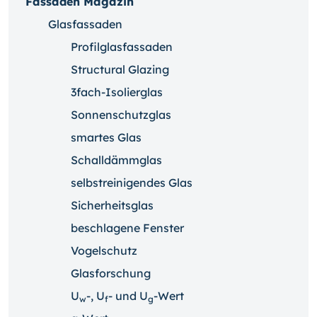
Fassaden Magazin
Glasfassaden
Profilglasfassaden
Structural Glazing
3fach-Isolierglas
Sonnenschutzglas
smartes Glas
Schalldämmglas
selbstreinigendes Glas
Sicherheitsglas
beschlagene Fenster
Vogelschutz
Glasforschung
U
-, U
- und U
-Wert
w
f
g