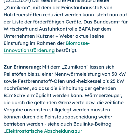
(22.12.2014) Der elektrische Partikelabscheider
„Zumikron“, mit dem der Feinstaubausstoß von
Holzfeuerstätten reduziert werden kann, steht nun auf
der Liste der förderfähigen Geräte. Das Bundesamt für
Wirtschaft und Ausfuhrkontrolle BAFA hat dem
Unternehmen Kutzner + Weber aktuell seine
Einstufung im Rahmen der
Biomasse-
Innovationsförderung
bestätigt.
Zur Erinnerung:
Mit dem „Zumikron“ lassen sich
Pelletöfen bis zu einer Nennwärmeleistung von 50 kW
sowie Festbrennstoff-
Öfen und -heizkessel bis 25 kW
nachrüsten, so dass die Ein­haltung der geltenden
BImSchV ermöglicht werden kann. Wär­meerzeuger,
die durch die geltenden Grenzwerte bzw. die zeit­liche
Vorgabe ansonsten stillgelegt werden müssten,
können durch die Feinstaubabscheidung weiter
betrieben werden - siehe auch Baulinks-Bei­trag
„
Elektrostatische Abscheidung zur