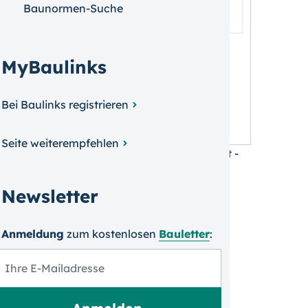
Baunormen-Suche
MyBaulinks
Bei Baulinks registrieren
Seite weiterempfehlen
ie Bausparkasse Mainz AG (BKM) übermittelt -
BKM
.)
Newsletter
Anmeldung
zum kosten­losen
Bauletter
: