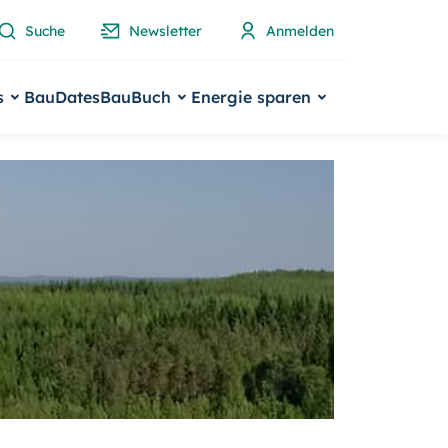
Suche
Newsletter
Anmelden
s
BauDates
BauBuch
Energie sparen