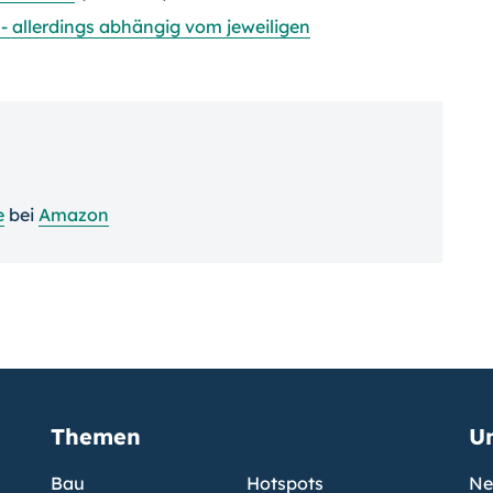
 - allerdings abhängig vom jeweiligen
e
bei
Amazon
Themen
U
Bau
Hotspots
Ne