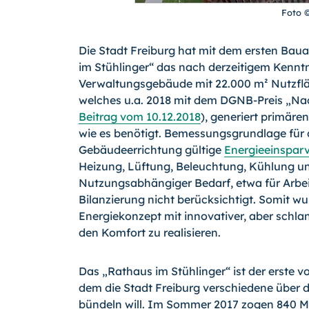
Foto 
Die Stadt Freiburg hat mit dem ersten Ba
im Stühlinger“ das nach derzeitigem Kenntn
Verwaltungsgebäude mit 22.000 m² Nutzfl
welches u.a. 2018 mit dem DGNB-Preis „Na
Beitrag vom 10.12.2018
), generiert primäre
wie es benötigt. Bemessungsgrundlage für d
Gebäudeerrichtung gültige
Energieeinspar
Heizung, Lüftung, Beleuchtung, Kühlung u
Nutzungsabhängiger Bedarf, etwa für Arbei
Bilanzierung nicht berücksichtigt. Somit wur
Energiekonzept mit innovativer, aber sch
den Komfort zu realisieren.
Das „Rathaus im Stühlinger“ ist der erste v
dem die Stadt Freiburg verschiedene über di
bündeln will. Im Sommer 2017 zogen 840 Mi