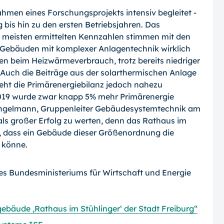
men eines Forschungsprojekts intensiv begleitet -
bis hin zu den ersten Betriebsjahren. Das
die meisten ermittelten Kennzahlen stimmen mit den
n Gebäuden mit komplexer Anlagentechnik wirklich
den beim Heizwärmeverbrauch, trotz bereits niedriger
. Auch die Beiträge aus der solarthermischen Anlage
ht die Primärenergiebilanz jedoch nahezu
2019 wurde zwar knapp 5% mehr Primärenergie
er Engelmann, Gruppenleiter Gebäudesystemtechnik am
ls großer Erfolg zu werten, denn das Rathaus im
is, dass ein Gebäude dieser Größenordnung die
 könne.
es Bundesministeriums für Wirtschaft und Energie
ebäude ,Rathaus im Stühlinger‘ der Stadt Freiburg“