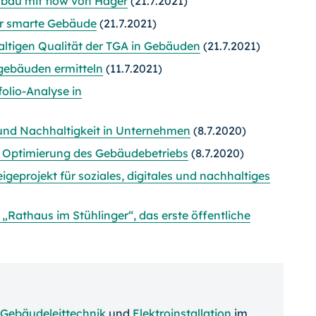
au mit flow von Hager
(21.7.2021)
für smarte Gebäude
(21.7.2021)
altigen Qualität der TGA in Gebäuden
(21.7.2021)
gebäuden ermitteln
(11.7.2021)
olio-Analyse in
 und Nachhaltigkeit in Unternehmen
(8.7.2020)
r Optimierung des Gebäudebetriebs
(8.7.2020)
eigeprojekt für soziales, digitales und nachhaltiges
Rathaus im Stühlinger“, das erste öffentliche
Gebäudeleittechnik
und
Elektroinstallation
im