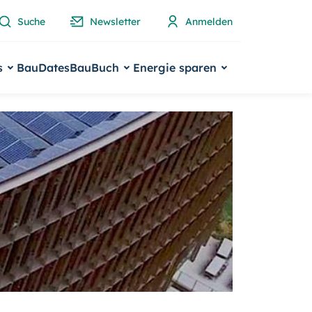
Suche
Newsletter
Anmelden
s
BauDates
BauBuch
Energie sparen