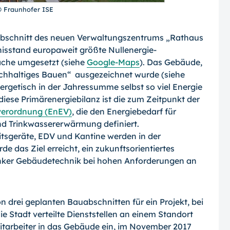
© Fraunhofer ISE
uabschnitt des neuen Verwaltungszentrums „Rathaus
isstand europaweit größte Null­energie-
äche umgesetzt (siehe
Google-Maps
). Das Gebäude,
chhaltiges Bauen“ ausgezeichnet wurde (siehe
nergetisch in der Jahressumme selbst so viel Energie
iese Primärenergiebilanz ist die zum Zeitpunkt der
verordnung (EnEV)
, die den Energiebedarf für
nd Trinkwassererwärmung definiert.
tsgeräte, EDV und Kantine werden in der
de das Ziel erreicht, ein zukunftsorientiertes
lanker Gebäudetechnik bei hohen Anforderungen an
on drei geplanten Bauabschnitten für ein Projekt, bei
e Stadt verteilte Dienststellen an einem Standort
tarbeiter in das Gebäude ein, im November 2017