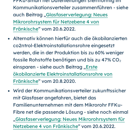
FFKu-Smart net Datenleitungen sternförmig im
Kommunikationsverteiler zusammenführen - siehe
auch Beitrag „
Glasfaserverlegung: Neues
Mikrorohrsystem für Netzebene 4 von
Fränkische
“ vom 20.6.2022.
Alternativ können hierfür auch die ökobilanzierten
co2ntrol-Elektro­instal­la­tions­rohre eingesetzt
werden, die in der Produktion bis zu 60% weniger
fossile Rohstoffe benötigen und bis zu 47% CO₂
einsparen - siehe auch Beitrag „
Erste
ökobilanzierte Elektroinstallationsrohre von
Fränkische
“ vom 20.8.2020.
Wird der Kommunikationsverteiler zukunftssicher
mit Glasfaser angefahren, bietet das
Familienunternehmen mit dem Mikrorohr FFKu-
Fibre net die passende Lösung - siehe noch einmal
„
Glasfaserverlegung: Neues Mikrorohrsystem für
Netzebene 4 von Fränkische
“ vom 20.6.2022.