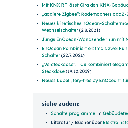
Mit KNX RF lässt Gira den KNX-Gebäud
„addiere Zigbee“: Rademachers addZ-S
Neues kinetisches nOcean-Schaltermodu
Wechselschalter
(2.8.2021)
Jungs EnOcean-Wandsender nun mit 
EnOcean kombiniert erstmals zwei Funk
Schalter
(22.7.2021)
„Versteckdose“: TCS kombiniert elegan
Steckdose
(19.12.2019)
Neues Label „tery-free by EnOcean“ für
siehe zudem:
Schalterprogramme
im
Gebäudete
Literatur / Bücher über
Elektroinst