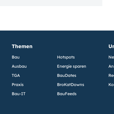
Themen
U
Bau
Hotspots
Ne
Ausbau
Energie sparen
An
TGA
BauDates
Re
Praxis
BroKatDowns
Ko
Bau-IT
BauFeeds