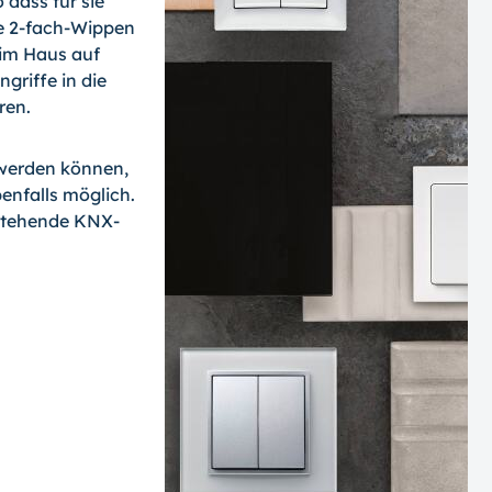
dass für sie
ie 2-fach-Wippen
 im Haus auf
griffe in die
ren.
 werden können,
enfalls möglich.
estehende KNX-