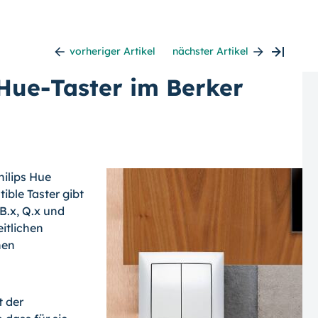
vorheriger Artikel
nächster Artikel
 Hue-Taster im Berker
hilips Hue
ible Taster gibt
 B.x, Q.x und
eitlichen
hen
t der