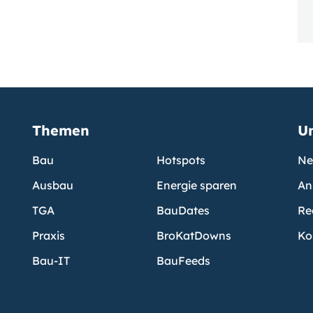
Themen
U
Bau
Hotspots
Ne
Ausbau
Energie sparen
An
TGA
BauDates
Re
Praxis
BroKatDowns
Ko
Bau-IT
BauFeeds