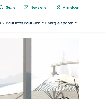
Suche
Newsletter
Anmelden
s
BauDates
BauBuch
Energie sparen