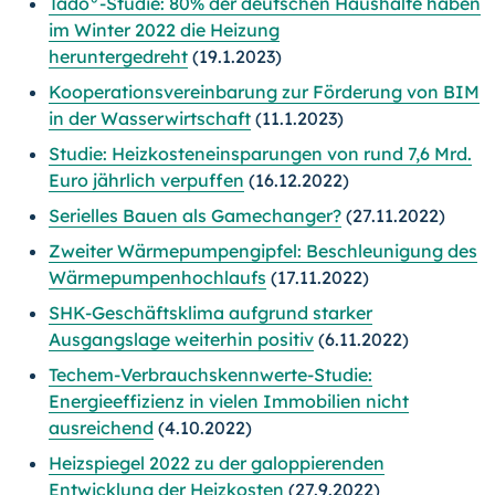
Tado°-Studie: 80% der deutschen Haushalte haben
im Winter 2022 die Heizung
heruntergedreht
(19.1.2023)
Kooperationsvereinbarung zur Förderung von BIM
in der Wasserwirtschaft
(11.1.2023)
Studie: Heizkosteneinsparungen von rund 7,6 Mrd.
Euro jährlich verpuffen
(16.12.2022)
Serielles Bauen als Gamechanger?
(27.11.2022)
Zweiter Wärmepumpengipfel: Beschleunigung des
Wärmepumpenhochlaufs
(17.11.2022)
SHK-Geschäftsklima aufgrund starker
Ausgangslage weiterhin positiv
(6.11.2022)
Techem-Verbrauchskennwerte-Studie:
Energieeffizienz in vielen Immobilien nicht
ausreichend
(4.10.2022)
Heizspiegel 2022 zu der galoppierenden
Entwicklung der Heizkosten
(27.9.2022)