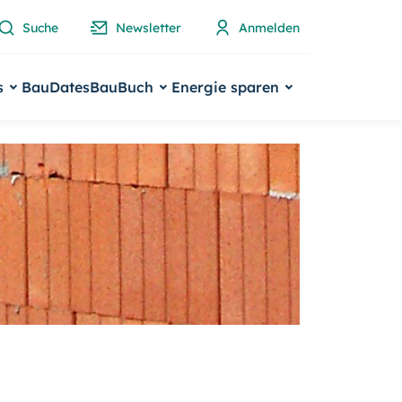
Suche
Newsletter
Anmelden
s
BauDates
BauBuch
Energie sparen