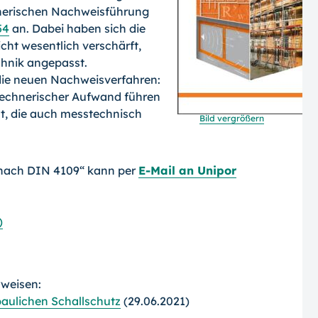
hnerischen Nachweisführung
54
an. Dabei haben sich die
cht wesentlich verschärft,
chnik angepasst.
die neuen Nachweisverfahren:
rechnerischer Aufwand führen
ät, die auch messtechnisch
Bild vergrößern
 nach DIN 4109“ kann per
E-Mail an Unipor
)
rweisen:
ulichen Schallschutz
(29.06.2021)