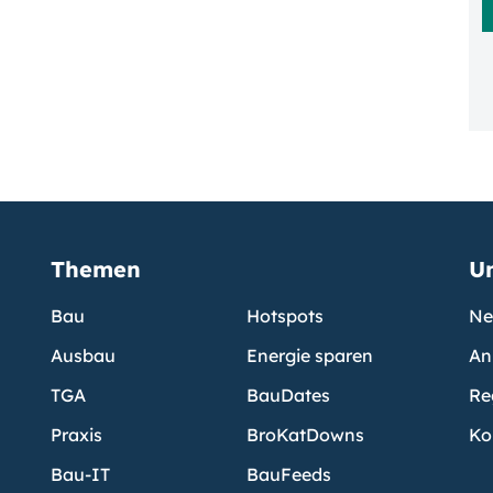
Themen
U
Bau
Hotspots
Ne
Ausbau
Energie sparen
An
TGA
BauDates
Re
Praxis
BroKatDowns
Ko
Bau-IT
BauFeeds