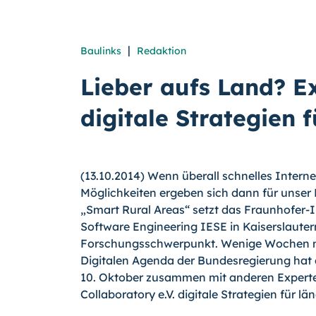
|
Baulinks
Redaktion
Lieber aufs Land? E
digitale Strategien 
(13.10.2014) Wenn überall schnelles Interne
Möglichkeiten ergeben sich dann für unser L
„Smart Rural Areas“ setzt das Fraunhofer-In
Software Engineering IESE in Kai­serslaute
Forschungsschwerpunkt.
Wenige Wo­chen n
Digitalen Agenda der Bun­desregierung hat
10. Oktober zu­sammen mit anderen Exper
Collaboratory e.V. digitale Strategien für lä