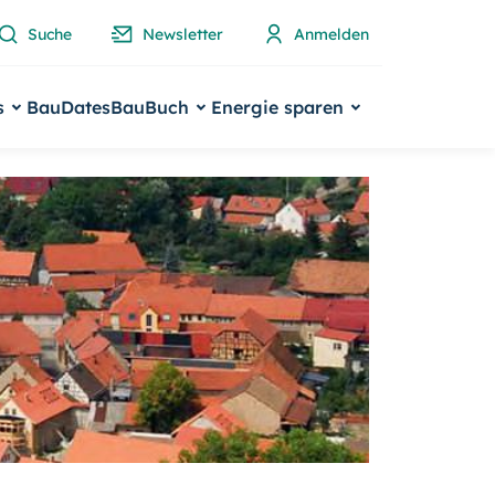
Suche
Newsletter
Anmelden
s
BauDates
BauBuch
Energie sparen