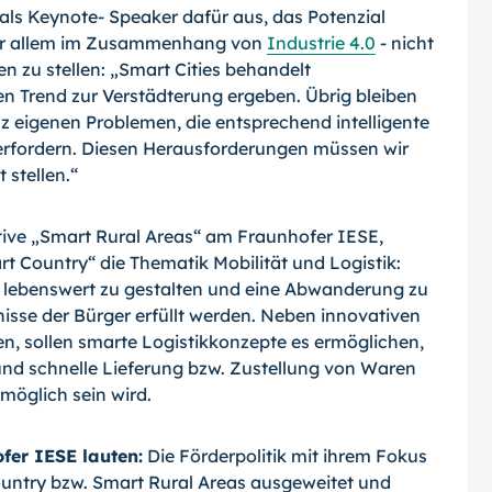
 als Keynote- Speaker dafür aus, das Potenzial
 vor allem im Zusammenhang von
Industrie 4.0
- nicht
n zu stellen: „Smart Cities behandelt
n Trend zur Ver­städterung ergeben. Übrig bleiben
z eige­nen Problemen, die entsprechend intelligente
erfordern. Diesen Herausforderungen müssen wir
 stellen.“
ative „Smart Rural Areas“ am Fraunhofer IESE,
rt Country“ die Thematik Mobilität und Logistik:
 lebenswert zu gestalten und eine Abwanderung zu
sse der Bürger er­füllt werden. Neben innovativen
en, sollen smarte Logistikkonzepte es ermöglichen,
und schnelle Lieferung bzw. Zustellung von Waren
 möglich sein wird.
er IESE lauten:
Die Förderpolitik mit ihrem Fokus
Country bzw. Smart Rural Areas ausgeweitet und