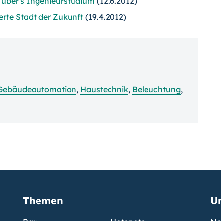
 über's Ingenieurstudium
(12.6.2012)
erte Stadt der Zukunft
(19.4.2012)
Gebäudeautomation
,
Haustechnik
,
Beleuchtung
,
Themen
U