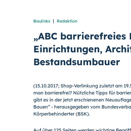
|
Baulinks
Redaktion
„ABC barrierefreies 
Einrichtungen, Archi
Bestandsumbauer
(15.10.2017; Shop-Verlinkung zuletzt am 19.5
man barrierefrei? Nützliche Tipps für barr
gibt es in der jetzt erschienenen Neuauflag
Bauen“ - herausgegeben vom Bundesverban
Körperbehinderter (BSK).
Auf über 125 Seiten werden wichtige Begrif