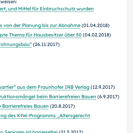
rweisen:
ert, und Mittel für Einbruchschutz wurden
ass von der Planung bis zur Abnahme
(01.04.2018)
igste Thema für Hausbesitzer über 50
(04.02.2018)
m Wohnungsbau“
(26.11.2017)
artier“ aus dem Fraunhofer IRB Verlag
(12.9.2017)
ruktionsmängel beim Barrierefreien Bauen
(6.9.2017)
 Barrierefreies Bauen
(20.8.2017)
kung des KfW-Programms „Altersgerecht
 Senioren ist barrierefrei
(21.5.2017)