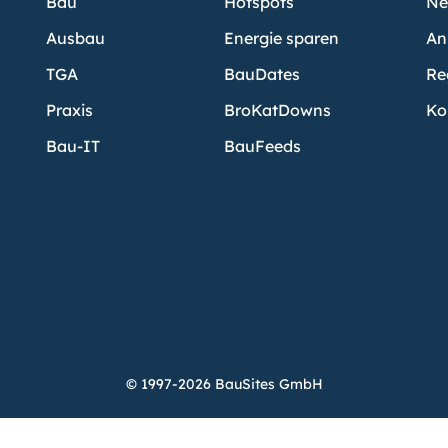
Bau
Hotspots
Ne
Ausbau
Energie sparen
An
TGA
BauDates
Re
Praxis
BroKatDowns
Ko
Bau-IT
BauFeeds
© 1997-2026 BauSites GmbH