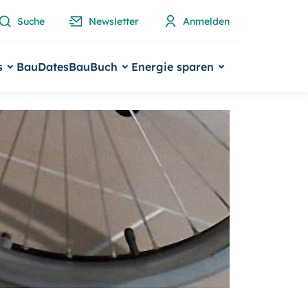
Suche
Newsletter
Anmelden
s
BauDates
BauBuch
Energie sparen