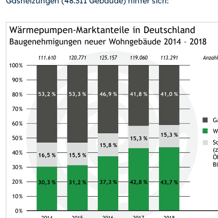
Gasheizungen (48.311 Gebäude) hinter sich: