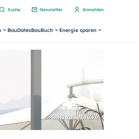
Suche
Newsletter
Anmelden
s
BauDates
BauBuch
Energie sparen