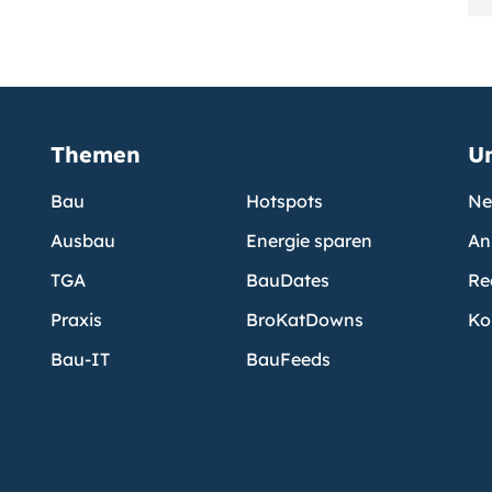
Themen
U
Bau
Hotspots
Ne
Ausbau
Energie sparen
An
TGA
BauDates
Re
Praxis
BroKatDowns
Ko
Bau-IT
BauFeeds