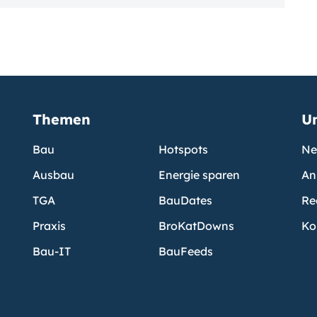
Themen
U
Bau
Hotspots
Ne
Ausbau
Energie sparen
An
TGA
BauDates
Re
Praxis
BroKatDowns
Ko
Bau-IT
BauFeeds