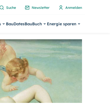
Suche
Newsletter
Anmelden
s
BauDates
BauBuch
Energie sparen