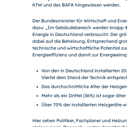
KfW und des BAFA hingewiesen wer­den.
Der Bundesminister für Wirtschaft und Energ
dazu: „Im Gebäudebereich werden knapp 4
Energie in Deutschland verbraucht. Der größ
dabei auf die Beheizung. Entsprechend groß
technische und wirtschaftliche Poten­tial zu
Energieeffizienz und damit zur Energie­eins
Von den in Deutschland installierten 20
Viertel dem Stand der Technik entsprec
Das durchschnittliche Alter der Heizgerä
Mehr als ein Drittel (36%) ist sogar älter
Über 70% der installierten Heizgeräte w
Hier sehen Politiker, Fachplaner und Heizun