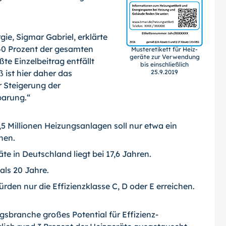
ie, Sigmar Gabriel, erklärte
0 Prozent der gesamten
Musteretikett für Heiz­
geräte zur Verwendung
te Einzelbeitrag entfällt
bis einschließlich
 ist hier daher das
25.9.2019
r Steigerung der
parung.“
,5 Millionen Heizungsanlagen soll nur etwa ein
hen.
te in Deutschland liegt bei 17,6 Jahren.
 als 20 Jahre.
ürden nur die Effizienzklasse C, D oder E erreichen.
gsbranche großes Potential für Effizienz­