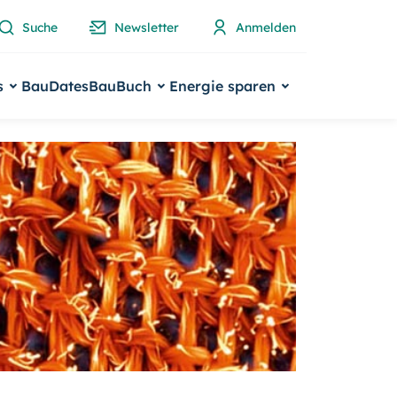
Suche
Newsletter
Anmelden
s
BauDates
BauBuch
Energie sparen