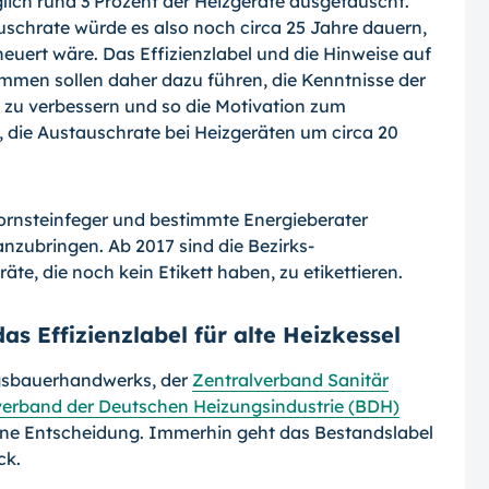
lich rund 3 Prozent der Heizgeräte ausge­tauscht.
uschrate würde es also noch cir­ca 25 Jahre dauern,
uert wäre. Das Effi­zienzlabel und die Hinweise auf
men sollen daher dazu führen, die Kenntnisse der
 zu verbessern und so die Motivation zum
 die Austauschrate bei Heizgeräten um circa 20
ornsteinfeger und bestimmte Energiebera­ter
 anzubringen. Ab 2017 sind die Bezirks­
äte, die noch kein Etikett haben, zu eti­kettieren.
as Effizienzlabel für alte Heizkessel
gsbauerhandwerks, der
Zentralverband Sa­nitär
erband der Deutschen Heizungsindus­trie (BDH)
ne Entscheidung. Immerhin geht das Bestandslabel
ck.