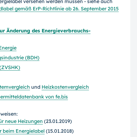
rgielabel versehen werden müssen - siehe auch
label gemäß ErP-Richtlinie ab 26. September 2015
 zur Änderung des Energieverbrauchs-
Energie
sindustrie (BDH)
 (ZVSHK)
temvergleich
und
Heizkostenvergleich
ermitteldatenbank von fe.bis
rweisen:
für neue Heizungen
(23.01.2019)
r beim Energielabel
(15.01.2018)