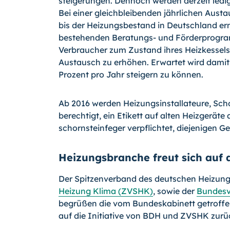
steigerungen. Dennoch werden derzeit ledig
Bei einer gleichbleibenden jährlichen Austa
bis der Heizungsbestand in Deutschland erne
bestehenden Beratungs- und Förderprogram
Verbraucher zum Zustand ihres Heizkessels
Austausch zu erhöhen. Erwartet wird damit,
Prozent pro Jahr steigern zu können.
Ab 2016 werden Heizungsinstallateure, Sch
berechtigt, ein Etikett auf alten Heizgeräte
schornsteinfeger verpflichtet, diejenigen Ger
Heizungsbranche freut sich auf d
Der Spitzenverband des deutschen Heizun
Heizung Klima (ZVSHK)
, sowie der
Bundesv
begrüßen die vom Bundeskabinett getroffe
auf die Initiative von BDH und ZVSHK zurü