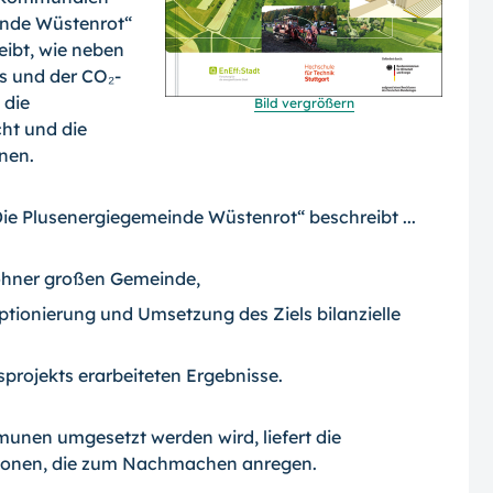
inde Wüstenrot“
reibt, wie neben
s und der CO₂-
 die
Bild vergrößern
ht und die
nen.
Die Plusenergiegemeinde Wüstenrot“ beschreibt ...
ohner großen Gemeinde,
eptionierung und Umsetzung des Ziels bilanzielle
projekts erarbeiteten Ergebnisse.
unen umgesetzt werden wird, liefert die
ationen, die zum Nachmachen anregen.