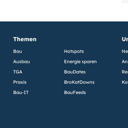
Themen
U
Bau
Hotspots
Ne
Ausbau
Energie sparen
An
TGA
BauDates
Re
Praxis
BroKatDowns
Ko
Bau-IT
BauFeeds