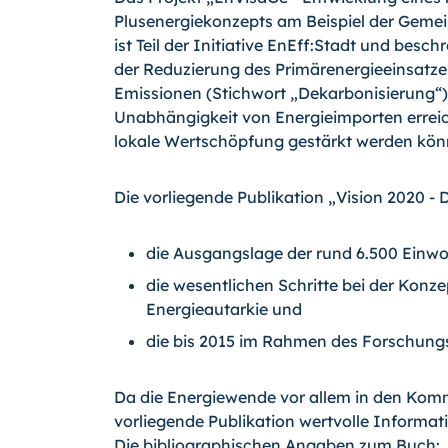
Plusenergiekonzepts am Beispiel der Geme
ist Teil der Initiative EnEff:Stadt und besch
der Re­duzierung des Primärenergieeinsatze
Emissionen (Stichwort „Dekarbonisierung“)
Unabhängigkeit von Energieimporten erreic
lokale Wertschöpfung gestärkt werden kön
Die vorliegende Publikation „Vision 2020 - 
die Ausgangslage der rund 6.500 Einw
die wesentlichen Schritte bei der Konz
Energieautarkie und
die bis 2015 im Rahmen des Forschungs
Da die Energiewende vor allem in den Komm
vorliegende Publikation wertvolle Inform
Die bibliographischen Angaben zum Buch: