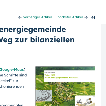
vorheriger Artikel
nächster Artikel
senergiegemeinde
eg zur bilanziellen
Google-Maps
)
e Schritte sind
eckel“ zur
ktionierenden
s kommunalen