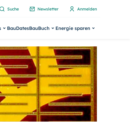
Suche
Newsletter
Anmelden
s
BauDates
BauBuch
Energie sparen