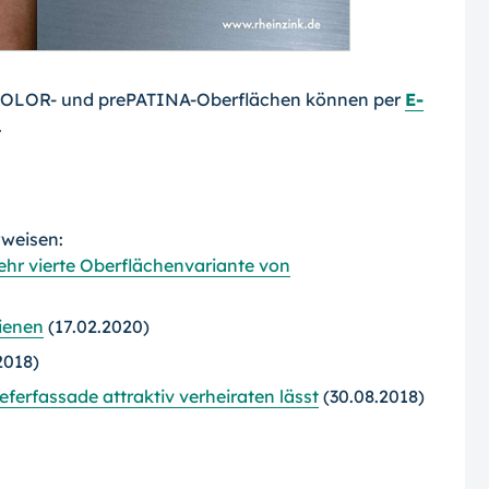
rtCOLOR- und prePATINA-Oberflächen können per
E-
.
rweisen:
hr vierte Oberflächenvariante von
ienen
(17.02.2020)
2018)
ferfassade attraktiv verheiraten lässt
(30.08.2018)