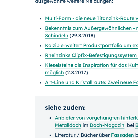
ausgewählte weitere Meldungen:
Multi-Form - die neue Titanzink-Raute 
Bekenntnis zum Außergewöhnlichen - re
Schindeln
(29.8.2018)
Kalzip erweitert Produktportfolio um 
Rheinzinks Clipfix-Befestigungssystem f
Kieselsteine als Inspiration für das K
möglich
(2.8.2017)
Art-Line und Kristallraute: Zwei neue
siehe zudem:
Anbieter von vorgehängten hinterl
Metalldach
im
Dach-Magazin
bei
Literatur / Bücher über
Fassaden
b