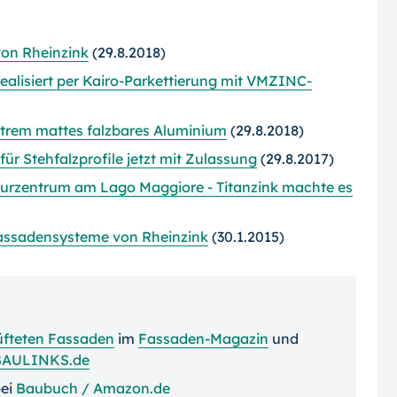
von Rheinzink
(29.8.2018)
alisiert per Kairo-Parkettierung mit VMZINC-
extrem mattes falzbares Aluminium
(29.8.2018)
ür Stehfalzprofile jetzt mit Zulassung
(29.8.2017)
ulturzentrum am Lago Maggiore - Titanzink machte es
 Fassadensysteme von Rheinzink
(30.1.2015)
üfteten Fassaden
im
Fassaden-Magazin
und
BAULINKS.de
ei
Baubuch / Amazon.de