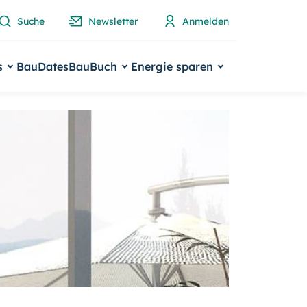
Suche
Newsletter
Anmelden
s
BauDates
BauBuch
Energie sparen