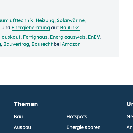
aumlufttechnik
,
Heizung
,
Solarwärme
,
k
und
Energieberatung
auf
Baulinks
Hauskauf
,
Fertighaus
,
Energieausweis
,
EnEV
,
g
,
Bauvertrag
,
Baurecht
bei
Amazon
Themen
U
Bau
Hotspots
Ne
Ausbau
Energie sparen
An