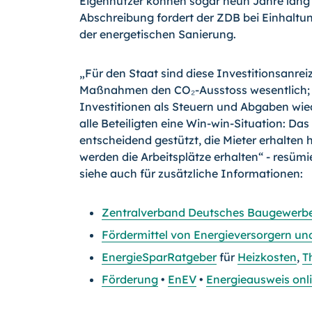
Eigennutzer können sogar neun Jahre lang 
Abschreibung fordert der ZDB bei Einhaltu
der energetischen Sanierung.
„Für den Staat sind diese Investitionsanrei
Maßnahmen den CO₂-Ausstoss wesentlich; zu
Investitionen als Steuern und Abgaben wied
alle Beteiligten eine Win-win-Situation: Da
entscheidend gestützt, die Mieter erhalte
werden die Arbeitsplätze erhalten“ - resümi
siehe auch für zusätzliche Informationen:
Zentralverband Deutsches Baugewerb
Fördermittel von Energieversorgern un
EnergieSparRatgeber
für
Heizkosten
,
T
Förderung
•
EnEV
•
Energieausweis onli