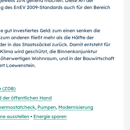
jeweils 10% geltend machen. Diese Art der
ng des EnEV 2009-Standards auch für den Bereich
ze gut investiertes Geld: zum einen senken die
m anderen fließt mehr als die Hälfte der
er in das Staatssäckel zurück. Damit entsteht für
s Klima wird geschützt, die Binnenkonjunktur
n höherwertigen Wohnraum, und in der Bauwirtschaft
ert Loewenstein.
e (ZDB)
d der öffentlichen Hand
hermostatcheck
,
Pumpen
,
Modernisierung
ne ausstellen
•
Energie sparen