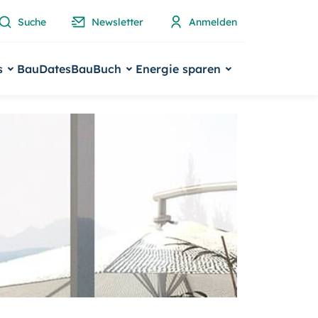
Suche
Newsletter
Anmelden
s
BauDates
BauBuch
Energie sparen