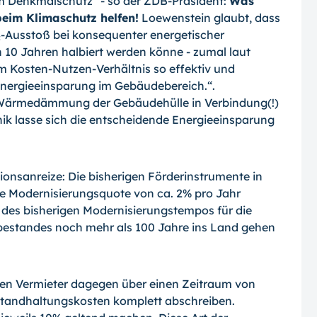
 Denkmalschutz“ - so der ZDB-Präsident:
Was
eim Klimaschutz helfen!
Loewenstein glaubt, dass
-Ausstoß bei konsequenter energetischer
 10 Jahren halbiert werden könne - zumal laut
Kosten-Nutzen-Verhältnis so effektiv und
e Energieeinsparung im Gebäudebereich.“.
 Wärmedämmung der Gebäudehülle in Verbindung(!)
ik lasse sich die entscheidende Energieeinsparung
onsanreize: Die bisherigen Förderinstrumente in
e Modernisierungsquote von ca. 2% pro Jahr
 des bisherigen Modernisierungstempos für die
estandes noch mehr als 100 Jahre ins Land gehen
en Vermieter dagegen über einen Zeitraum von
standhaltungskosten komplett abschreiben.