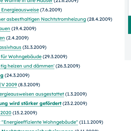
ue Wärme in alte Häuser
(21.6.2009)
 Energieausweise
(7.6.2009)
iner asbesthaltigen Nachtstromheizung
(28.4.2009)
Bauen
(19.4.2009)
en
(2.4.2009)
assivhaus
(31.3.2009)
el für Wohngebäude
(29.3.2009)
htig heizen und dämmen'
(26.3.2009)
ng
(24.3.2009)
EV 2009
(8.3.2009)
ergieausweisen ausgestattet
(1.3.2009)
ung wird stärker gefördert
(23.2.2009)
 2020
(15.2.2009)
t "Energieeffiziente Wohngebäude"
(11.1.2009)