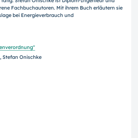
tätig. Stefan Onischke ist Diplom-Ingenieur und
fahrene Fachbuchautoren. Mit ihrem Buch erläutern sie
tslage bei Energieverbrauch und
tenverordnung"
, Stefan Onischke