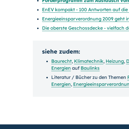
Förderprogramm zum Austausch von
EnEV kompakt - 100 Antworten auf die
Energieeinsparverordnung 2009 geht in
Die oberste Geschossdecke - vielfach
siehe zudem:
Baurecht
,
Klimatechnik
,
Heizung
,
D
Energien
auf
Baulinks
Literatur / Bücher zu den Themen
Energien
,
Energieeinsparverordnu