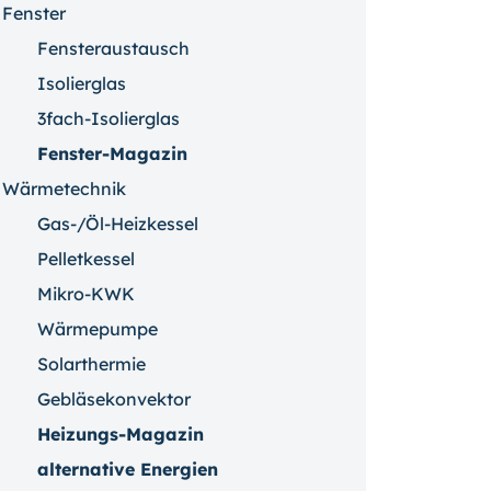
Fenster
Fensteraustausch
Isolierglas
3fach-Isolierglas
Fenster-Magazin
Wärmetechnik
Gas-/Öl-Heizkessel
Pelletkessel
Mikro-KWK
Wärmepumpe
Solarthermie
Gebläsekonvektor
Heizungs-Magazin
alternative Energien