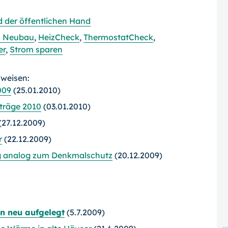
d der öffentlichen Hand
m Neubau
,
HeizCheck
,
ThermostatCheck
,
er
,
Strom sparen
rweisen:
009
(25.01.2010)
träge 2010
(03.01.2010)
(27.12.2009)
r
(22.12.2009)
g analog zum Denkmalschutz
(20.12.2009)
n neu aufgelegt
(5.7.2009)