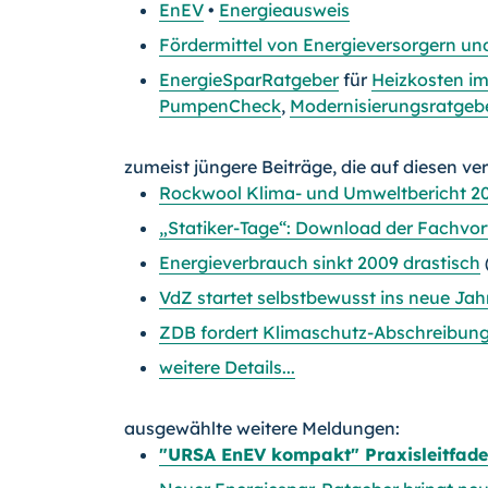
EnEV
•
Energieausweis
Fördermittel von Energieversorgern un
EnergieSparRatgeber
für
Heizkosten i
PumpenCheck
,
Modernisierungsratgeb
zumeist jüngere Beiträge, die auf diesen ve
Rockwool Klima- und Umweltbericht 2
„Statiker-Tage“: Download der Fachvor
Energieverbrauch sinkt 2009 drastisch
VdZ startet selbstbewusst ins neue Jah
ZDB fordert Klimaschutz-Abschreibun
weitere Details...
ausgewählte weitere Meldungen:
"URSA EnEV kompakt" Praxisleitfade