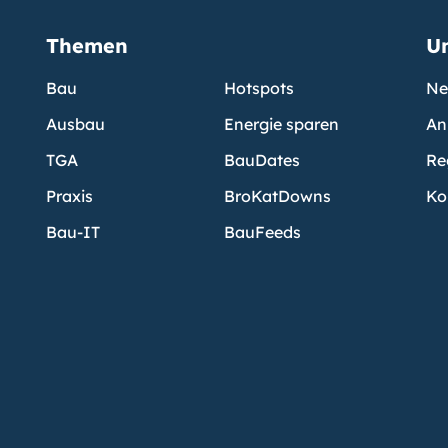
Themen
U
Bau
Hotspots
Ne
Ausbau
Energie sparen
An
TGA
BauDates
Re
Praxis
BroKatDowns
Ko
Bau-IT
BauFeeds