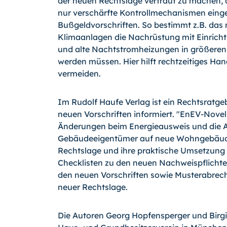
der neuen Rechtslage vertraut zu machen, 
nur verschärfte Kontrollmechanismen eing
Bußgeldvorschriften. So bestimmt z.B. das
Klimaanlagen die Nachrüstung mit Einricht
und alte Nachtstromheizungen in größeren
werden müssen. Hier hilft rechtzeitiges Ha
vermeiden.
Im Rudolf Haufe Verlag ist ein Rechtsratgebe
neuen Vorschriften informiert. "EnEV-Nove
Änderungen beim Energieausweis und die 
Gebäudeeigentümer auf neue Wohngebäude u
Rechtslage und ihre praktische Umsetzung da
Checklisten zu den neuen Nachweispflicht
den neuen Vorschriften sowie Musterabrec
neuer Rechtslage.
Die Autoren Georg Hopfensperger und Birgi