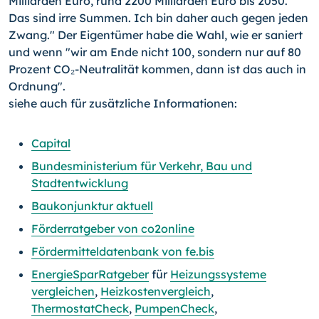
Milliarden Euro, rund 2200 Milliarden Euro bis 2050.
Das sind irre Summen. Ich bin daher auch gegen jeden
Zwang." Der Eigentümer habe die Wahl, wie er saniert
und wenn "wir am Ende nicht 100, sondern nur auf 80
Prozent CO₂-Neutralität kommen, dann ist das auch in
Ordnung".
siehe auch für zusätzliche Informationen:
Capital
Bundesministerium für Verkehr, Bau und
Stadtentwicklung
Baukonjunktur aktuell
Förderratgeber von co2online
Fördermitteldatenbank von fe.bis
EnergieSparRatgeber
für
Heizungssysteme
vergleichen
,
Heizkostenvergleich
,
ThermostatCheck
,
PumpenCheck
,