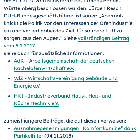
am 31.1.2017 vom Ministerrat des Landes Baden-
Württemberg beschlossen wurden: Jürgen Resch,
DUH-Bundesgeschäftsführer, ist sauer: „Abermals
knickt die Politik vor den Interessen der Ofenindustrie
ein und verliert dabei das Ziel, für saubere Luft zu
sorgen, aus den Augen.“ Siehe
vollständigen Beitrag
vom 5.2.2017
.
siehe auch für zusätzliche Informationen:
AdK – Arbeitsgemeinschaft der deutschen
Kachelofenwirtschaft e.V.
VdZ - Wirtschaftsvereinigung Gebäude und
Energie e.V.
HKI - Industrieverband Haus-, Heiz- und
Küchentechnik e.V.
zumeist jüngere Beiträge, die auf diesen verweisen:
Ausnahmegenehmigungen „Komfortkamine“ dank
Partikelfilter
(04.11.2018)