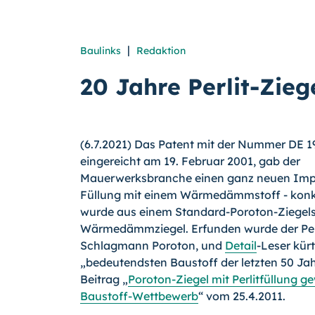
|
Baulinks
Redaktion
20 Jahre Perlit-Zieg
(6.7.2021) Das Patent mit der Nummer DE 1
eingereicht am 19. Februar 2001, gab der
Mauerwerksbranche einen ganz neuen Impu
Füllung mit einem Wärme­dämm­stoff - konkre
wurde aus einem Standard-Poroton-Ziegels
Wärmedämmziegel. Erfunden wurde der Perl
Schlagmann Poroton, und
Detail
-Leser kür
„bedeutendsten Baustoff der letzten 50 Jah
Beitrag „
Poroton-Zie­gel mit Perlitfüllung ge
Baustoff-Wettbewerb
“ vom 25.4.2011.