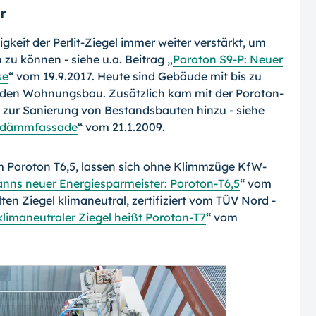
r
keit der Perlit-Ziegel immer weiter verstärkt, um
zu können - siehe u.a. Beitrag „
Poroton S9-P: Neuer
se
“ vom 19.9.2017. Heute sind Gebäude mit bis zu
ür den Wohnungsbau. Zusätzlich kam mit der Poroton-
zur Sanierung von Bestandsbauten hinzu - siehe
medämmfassade
“ vom 21.1.2009.
 Poroton T6,5, lassen sich ohne Klimmzüge KfW-
ns neuer Energiesparmeister: Poro­ton-T6,5
“ vom
lten Ziegel klimaneutral, zertifiziert vom TÜV Nord -
klimaneutraler Ziegel heißt Poroton-T7
“ vom