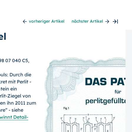
vorheriger Artikel
nächster Artikel
el
98 07 040 C5,
ls: Durch die
t mit Perlit -
tein ein
it-Ziegel von
ten ihn 2011 zum
re“ - siehe
winnt Detail-