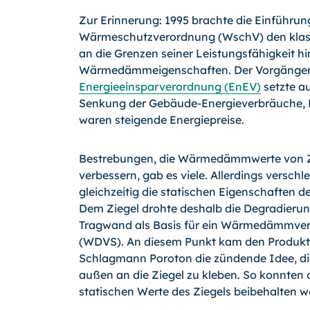
Zur Erinnerung: 1995 brachte die Einführung
Wärmeschutzverordnung (WschV) den klass
an die Grenzen seiner Leistungsfähigkeit hin
Wärmedämmeigenschaften. Der Vorgänger
Energieeinsparverordnung (EnEV)
setzte au
Senkung der Gebäude-Energie­ver­bräuche,
waren steigende Energiepreise.
Bestrebungen, die Wärmedämmwerte von Z
verbessern, gab es viele. Allerdings verschl
gleichzeitig die statischen Eigenschaften d
Dem Ziegel drohte deshalb die Degradierun
Tragwand als Basis für ein Wärmedämmve
(WDVS). An diesem Punkt kam den Produkte
Schlagmann Poroton die zündende Idee, di
außen an die Ziegel zu kleben. So konnten
statischen Werte des Ziegels beibehalten w