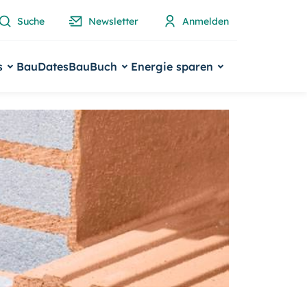
Suche
Newsletter
Anmelden
s
BauDates
BauBuch
Energie sparen