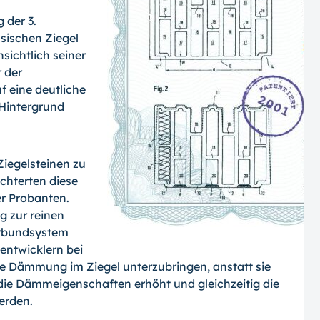
 der 3.
ischen Ziegel
sichtlich seiner
 der
f eine deutliche
 Hintergrund
iegelsteinen zu
echterten diese
er Probanten.
g zur reinen
rbundsystem
ntwicklern bei
e Dämmung im Ziegel unterzubringen, anstatt sie
 die Dämmeigenschaften erhöht und gleichzeitig die
erden.