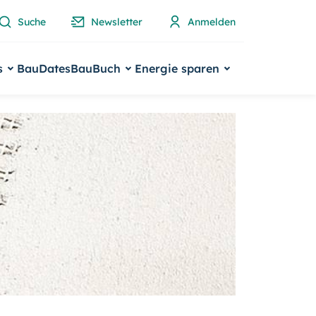
Suche
Newsletter
Anmelden
s
BauDates
BauBuch
Energie sparen