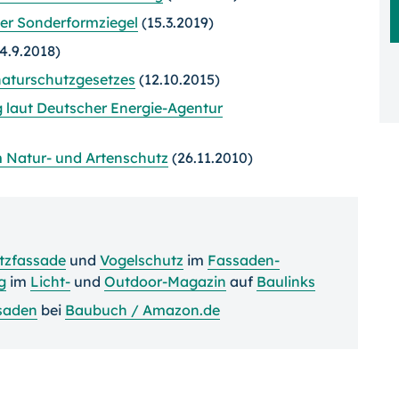
per Sonderformziegel
(15.3.2019)
4.9.2018)
naturschutz­gesetzes
(12.10.2015)
laut Deutscher Energie-Agentur
m Natur- und Artenschutz
(26.11.2010)
tzfassade
und
Vogelschutz
im
Fassaden-
g
im
Licht-
und
Outdoor-Magazin
auf
Baulinks
saden
bei
Baubuch / Amazon.de