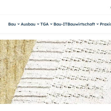
Bau
Ausbau
TGA
Bau-IT
Bauwirtschaft
Praxi