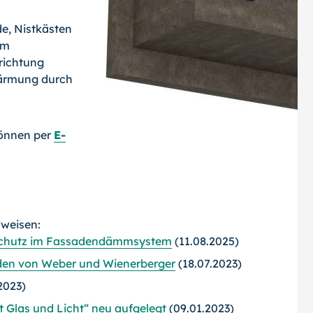
de, Nistkästen
em
richtung
wärmung durch
können per
E-
rweisen:
 Schutz im Fassadendämmsystem
(11.08.2025)
den von Weber und Wienerberger
(18.07.2023)
2023)
 Glas und Licht“ neu aufgelegt
(09.01.2023)