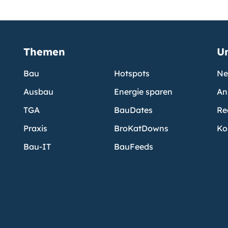
Themen
U
Bau
Hotspots
Ne
Ausbau
Energie sparen
An
TGA
BauDates
Re
Praxis
BroKatDowns
Ko
Bau-IT
BauFeeds