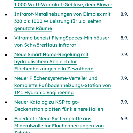
1.000 Watt-Warmluft-Gebläse, dem Blower
Infrarot-Metallheizungen von Dimplex mit
8.9.
320 bis 1000 W Leistung für u.a. selten
genutzte Räume
Vitramo beheizt FlyingSpaces-Minihäuser
8.9.
von SchwörerHaus infrarot
Neue Smart Home-Regelung mit
7.9.
hydraulischem Abgleich für
Flächenheizungen à la Zewotherm
Neuer Flächensysteme-Verteiler und
7.9.
komplette Fußbodenheizungs-Station von
IMI Hydronic Engineering
Neuer Katalog zu KSP to go-
7.9.
Deckenstrahlplatten für kleinere Hallen
Fiberklett: Neue Systemplatte aus
6.9.
Mineralwolle für Flächenheizungen von
Schütz