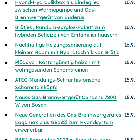
Hybrid-Hydraulikbox als Bindeglied
16.9.
zwischen Wärmepumpe und Gas-
Brennwertgerät von Buderus
Brötjes „Rundum-sorglos-Paket“ zum
16.9.
hybriden Beheizen von Einfamilienhäusern
Nachhaltige Heizungssanierung auf
16.9.
kleinem Raum mit Hybridtechnik von Brötje
Plädoyer: Kostengünstig heizen mit
15.9.
wohngesunden Schornsteinen
ATEC-Mündungs-Set für historische
15.9.
Schornsteinköpfe
Neues Gas-Brennwertgerät Condens 7800i
15.9.
W von Bosch
Neue Generation des Gas-Brennwertgerätes
15.9.
Logamax plus GB182i zum Hybridsystem
erweiterbar
BAFA Energietag 2022 in Frankfurt oder
15.9.