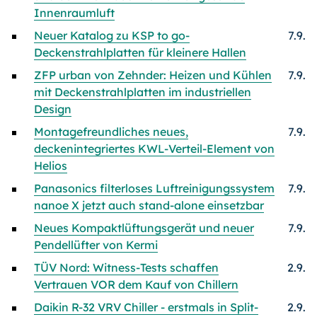
Innenraumluft
Neuer Katalog zu KSP to go-
7.9.
Deckenstrahlplatten für kleinere Hallen
ZFP urban von Zehnder: Heizen und Kühlen
7.9.
mit Deckenstrahlplatten im industriellen
Design
Montagefreundliches neues,
7.9.
deckenintegriertes KWL-Verteil-Element von
Helios
Panasonics filterloses Luftreinigungssystem
7.9.
nanoe X jetzt auch stand-alone einsetzbar
Neues Kompaktlüftungsgerät und neuer
7.9.
Pendellüfter von Kermi
TÜV Nord: Witness-Tests schaffen
2.9.
Vertrauen VOR dem Kauf von Chillern
Daikin R-32 VRV Chiller - erstmals in Split-
2.9.