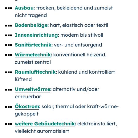
Ausbau
:
trocken, bekleidend und zumeist
nicht tragend
Bodenbeläge
:
hart, elastisch oder textil
Inneneinrichtung
:
modern bis stilvoll
Sanitärtechnik
:
ver- und entsorgend
Wärmetechnik
:
konventionell heizend,
zumeist zentral
Raumlufttechnik
:
kühlend und kontrolliert
lüftend
Umweltwärme
:
alternativ und/oder
erneuerbar
Ökostrom
:
solar, thermal oder kraft-wärme-
gekoppelt
weitere Gebäudetechnik
:
elektroinstalliert,
vielleicht automatisiert