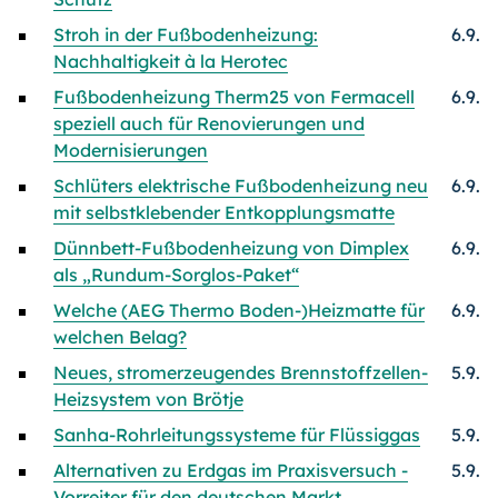
Stroh in der Fußbodenheizung:
6.9.
Nachhaltigkeit à la Herotec
Fußbodenheizung Therm25 von Fermacell
6.9.
speziell auch für Renovierungen und
Modernisierungen
Schlüters elektrische Fußbodenheizung neu
6.9.
mit selbstklebender Entkopplungsmatte
Dünnbett-Fußbodenheizung von Dimplex
6.9.
als „Rundum-Sorglos-Paket“
Welche (AEG Thermo Boden-)Heizmatte für
6.9.
welchen Belag?
Neues, stromerzeugendes Brennstoffzellen-
5.9.
Heizsystem von Brötje
Sanha-Rohrleitungssysteme für Flüssiggas
5.9.
Alternativen zu Erdgas im Praxisversuch -
5.9.
Vorreiter für den deutschen Markt