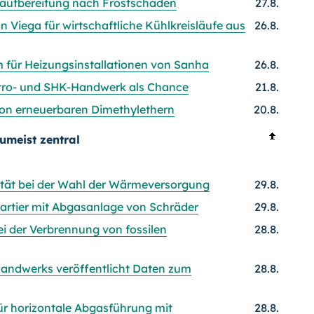
aufbereitung nach Frostschaden
27.8.
Viega für wirtschaftliche Kühlkreisläufe aus
26.8.
m für Heizungsinstallationen von Sanha
26.8.
ektro- und SHK-Handwerk als Chance
21.8.
von erneuerbaren Dimethylethern
20.8.
umeist zentral
lität bei der Wahl der Wärmeversorgung
29.8.
uartier mit Abgasanlage von Schräder
29.8.
 der Verbrennung von fossilen
28.8.
andwerks veröffentlicht Daten zum
28.8.
r horizontale Abgasführung mit
28.8.