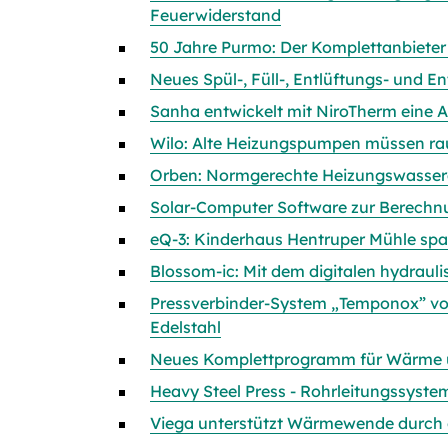
Feuerwiderstand
50 Jahre Purmo: Der Komplettanbieter
Neues Spül-, Füll-, Entlüftungs- und 
Sanha entwickelt mit NiroTherm eine A
Wilo: Alte Heizungspumpen müssen ra
Orben: Normgerechte Heizungswasser
Solar-Computer Software zur Berechnu
eQ-3: Kinderhaus Hentruper Mühle sp
Blossom-ic: Mit dem digitalen hydrau
Pressverbinder-System „Temponox” von 
Edelstahl
Neues Komplettprogramm für Wärme u
Heavy Steel Press - Rohrleitungssyste
Viega unterstützt Wärmewende durch o