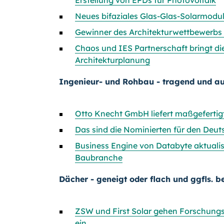
Erstellung von EPDs für Photovoltaik
Neues bifaziales Glas-Glas-Solarmod
Gewinner des Architekturwettbewerbs 
Chaos und IES Partnerschaft bringt di
Architekturplanung
Ingenieur- und Rohbau - tragend und au
Otto Knecht GmbH liefert maßgeferti
Das sind die Nominierten für den Deu
Business Engine von Databyte aktualis
Baubranche
Dächer - geneigt oder flach und ggfls. b
ZSW und First Solar gehen Forschungs
ein