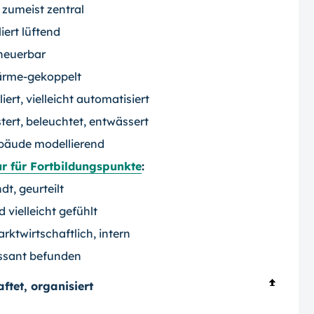
 zumeist zentral
iert lüftend
neuerbar
wärme-gekoppelt
liert, vielleicht automatisiert
tert, beleuchtet, entwässert
bäude modellierend
ur für Fortbildungspunkte
:
t, geurteilt
d vielleicht gefühlt
arktwirtschaftlich, intern
ssant befunden
ftet, organisiert