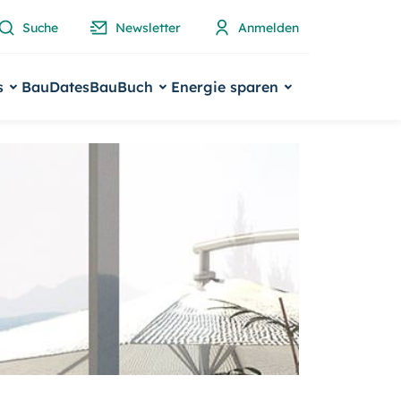
Suche
Newsletter
Anmelden
s
BauDates
BauBuch
Energie sparen