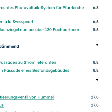
rechtes Photovoltaik-System für Pfarrkirche
6.8.
m à la Swisspearl
6.8.
dachziegel nun bei über 120 Fachpartnern
5.8.
t dämmend
Fassaden zu Stromlieferanten
8.8.
 an Fassade eines Bestandsgebäudes
8.8.
Entleerungsventil von Hummel
27.8.
us
27.8.