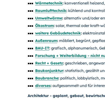
Wärmetechnik
:
konventionell heizend,
Raumlufttechnik
:
kühlend und kontroll
Umweltwärme
:
alternativ und/oder er
Ökostrom
:
solar, thermal oder kraft-
weitere Gebäudetechnik
:
elektroinstal
Außenraum
:
möbliert, begrünt, gepflas
BAU-IT
:
grafisch, alphanumerisch, Ge
Forschung + Weiterbildung - nicht n
Recht + Gesetz
:
geschrieben, angewand
Baukonjunktur
:
statistisch, gezählt un
Baubranche
:
politisch, lobbyistisch, m
diverses
:
aufgesammelt und für intere
Architektur - geplant, gebaut, bewirtscha