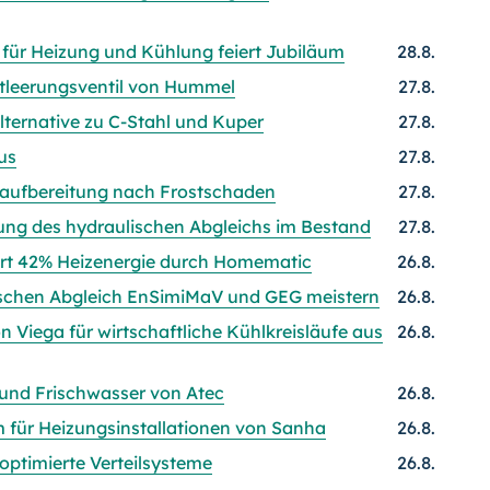
 für Heizung und Kühlung feiert Jubiläum
28.8.
Entleerungsventil von Hummel
27.8.
lternative zu C-Stahl und Kuper
27.8.
us
27.8.
aufbereitung nach Frostschaden
27.8.
ng des hydraulischen Abgleichs im Bestand
27.8.
art 42% Heizenergie durch Homematic
26.8.
lischen Abgleich EnSimiMaV und GEG meistern
26.8.
Viega für wirtschaftliche Kühlkreisläufe aus
26.8.
nd Frischwasser von Atec
26.8.
m für Heizungsinstallationen von Sanha
26.8.
ptimierte Verteilsysteme
26.8.