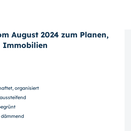
vom August 2024 zum Planen,
n Immobilien
aftet, organisiert
aussteifend
begrünt
st dämmend