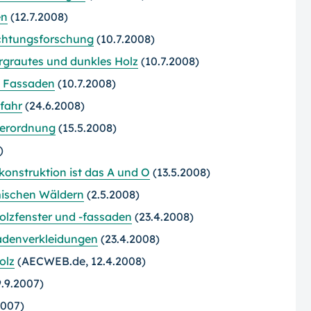
en
(12.7.2008)
üchtungsforschung
(10.7.2008)
rgrautes und dunkles Holz
(10.7.2008)
e Fassaden
(10.7.2008)
fahr
(24.6.2008)
rverordnung
(15.5.2008)
)
konstruktion ist das A und O
(13.5.2008)
imischen Wäldern
(2.5.2008)
olzfenster und
-fassaden
(23.4.2008)
adenverkleidungen
(23.4.2008)
olz
(AECWEB.de, 12.4.2008)
.9.2007)
2007)