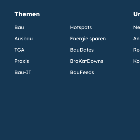
Themen
U
Bau
Hotspots
Ne
Ausbau
Energie sparen
An
TGA
BauDates
Re
Praxis
BroKatDowns
Ko
Bau-IT
BauFeeds