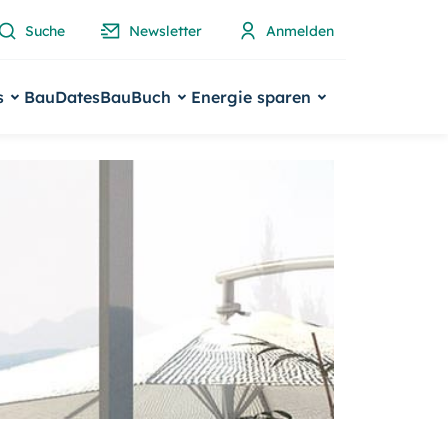
Suche
Newsletter
Anmelden
s
BauDates
BauBuch
Energie sparen