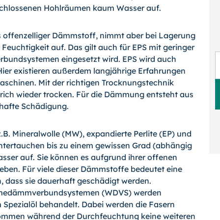
eschlossenen Hohlräumen kaum Wasser auf.
ls offenzelliger Dämmstoff, nimmt aber bei Lagerung
euchtigkeit auf. Das gilt auch für EPS mit geringer
bundsystemen einge­setzt wird. EPS wird auch
Hier existieren außerdem langjährige Erfahrungen
chi­nen. Mit der richtigen Trocknungstechnik
trich wieder trocken. Für die Dämmung entsteht aus
hafte Schädigung.
.B. Mineralwolle (MW), expandierte Per­lite (EP) und
ertauchen bis zu einem ge­wissen Grad (abhängig
ser auf. Sie kön­nen es aufgrund ihrer offenen
geben. Für viele dieser Dämmstoffe bedeutet eine
 dass sie dauerhaft geschädigt werden.
Wärme­dämmverbundsystemen (WDVS) werden
m Spezialöl behandelt. Dabei werden die Fasern
 Kommen während der Durchfeuchtung keine weiteren