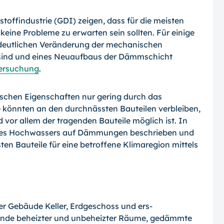
offindustrie (GDI) zeigen, dass für die meisten
ne Probleme zu erwarten sein sollten. Für einige
deutli­chen Veränderung der mechanischen
l sind und eines Neuauf­baus der Dämmschicht
tersuchung
.
schen Eigenschaften nur gering durch das
 könnten an den durchnässten Bauteilen verbleiben,
r allem der tragenden Bau­teile möglich ist. In
 des Hochwassers auf Dämmungen beschrieben und
n Bauteile für eine betroffene Klimaregion mittels
der Gebäude Keller, Erdgeschoss und ers­
de beheizter und unbeheizter Räume, ge­dämmte