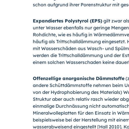
schon aufgrund ihrer Porenstruktur mit g
Expandiertes Polystyrol (EPS)
gilt zwar a
unter Wasser ebenfalls nur geringe Mengen F
Rohdichte, wie es häufig in Wärmedämmver
häufig als Trittschalldämmung eingesetzt. 
mit Wasserschäden aus Wasch- und Spülmas
werden die Trittschalldämmung und der Es­
einem solchen Wasserschaden keine dauer
Offenzellige anorganische Dämmstoffe
(z
andere Schüttdämmstoffe nehmen beim Unt
von der Hydrophobierung des Materials) Was
Struktur aber auch relativ rasch wieder ab
einmalige Durchnässung nicht automatisch,
Mineralwolleplatten für den Einsatz in 
beispielsweise bei der Herstellung mit eine
wasserabweisend eingestellt [Hall 2010].