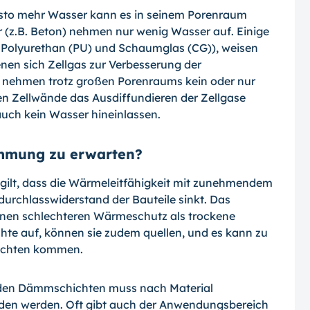
, desto mehr Wasser kann es in seinem Po­renraum
r (z.B. Beton) nehmen nur wenig Wasser auf. Einige
, Polyurethan (PU) und Schaumglas (CG)), weisen
nen sich Zellgas zur Verbesserung der
 nehmen trotz großen Porenraums kein oder nur
en Zellwände das Ausdiffundieren der Zellgase
uch kein Was­ser hineinlassen.
mmung zu erwarten?
gilt, dass die Wärmeleitfähigkeit mit zuneh­mendem
urchlasswiderstand der Bauteile sinkt. Das
inen schlechteren Wärmeschutz als trockene
te auf, können sie zudem quellen, und es kann zu
hichten kommen.
 den Dämmschichten muss nach Material
den werden. Oft gibt auch der Anwendungs­bereich