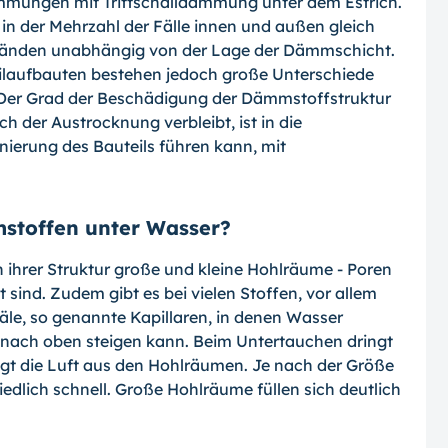
ungen mit Trittschalldämmung unter dem Estrich.
in der Mehrzahl der Fälle innen und außen gleich
wänden unab­hängig von der Lage der Dämmschicht.
l­aufbauten bestehen jedoch große Unterschiede
. Der Grad der Beschädigung der Dämmstoffstruktur
h der Austrocknung verbleibt, ist in die
nierung des Bauteils führen kann, mit
stoffen unter Wasser?
ihrer Struktur große und kleine Hohlräu­me - Poren
t sind. Zudem gibt es bei vie­len Stoffen, vor allem
le, so genannte Ka­pillaren, in denen Wasser
 nach oben stei­gen kann. Beim Untertauchen dringt
ngt die Luft aus den Hohlräumen. Je nach der Größe
iedlich schnell. Große Hohlräume füllen sich deutlich