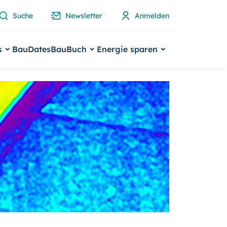
Suche
Newsletter
Anmelden
s
BauDates
BauBuch
Energie sparen