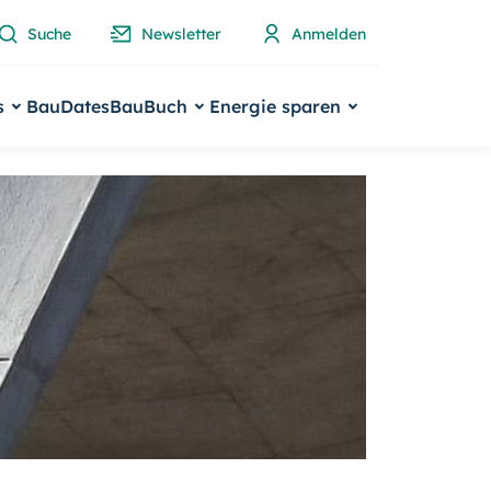
Suche
Newsletter
Anmelden
s
BauDates
BauBuch
Energie sparen