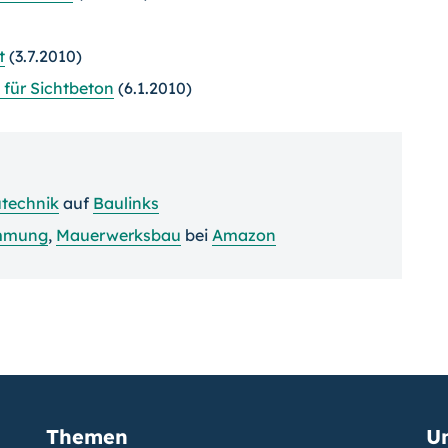
t
(3.7.2010)
l für Sichtbeton
(6.1.2010)
technik
auf
Baulinks
mmung
,
Mauerwerksbau
bei
Amazon
Themen
U