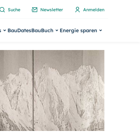
Suche
Newsletter
Anmelden
s
BauDates
BauBuch
Energie sparen