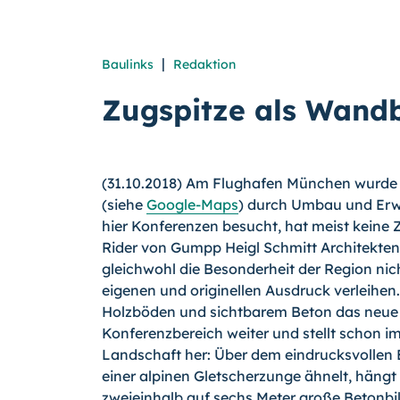
|
Baulinks
Redaktion
Zugspitze als Wandb
(31.10.2018) Am Flughafen München wurde d
(siehe
Google-Maps
) durch Umbau und Erw
hier Konferenzen besucht, hat meist keine Z
Rider von Gumpp Heigl Schmitt Architekte
gleichwohl die Besonderheit der Region ni
eigenen und originellen Ausdruck verleihen.
Holzböden und sichtbarem Beton das neue 
Konferenzbereich weiter und stellt schon 
Landschaft her: Über dem eindrucksvollen 
einer alpinen Gletscherzunge ähnelt, häng
zweieinhalb auf sechs Meter große Betonbil