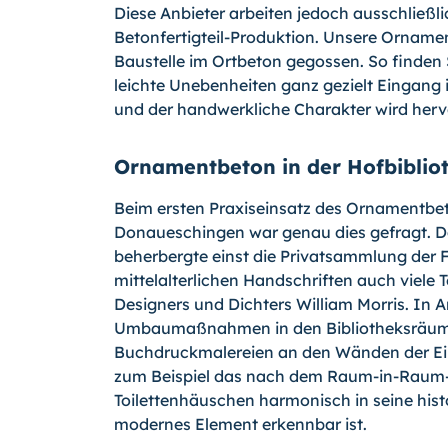
Diese Anbieter ar­beiten jedoch ausschließli
Betonfertigteil-Pro­duktion. Unsere Ornam
Baustel­le im Ortbeton gegossen. So finde
leichte Unebenheiten ganz gezielt Eingang i
und der handwerkliche Charakter wird herv
Ornamentbeton in der Hofbiblio
Beim ersten Praxiseinsatz des Ornamentbeto
Donaueschingen war genau dies gefragt. Da
beherbergte einst die Privatsammlung der F
mittelalterlichen Handschriften auch vie­le
Designers und Dichters William Mor­ris. In
Umbaumaßnahmen in den Bibliotheksräume
Buchdruckmalereien an den Wän­den der Ei
zum Beispiel das nach dem Raum-in-Raum-Pr
Toilettenhäuschen harmo­nisch in seine his
modernes Element er­kennbar ist.