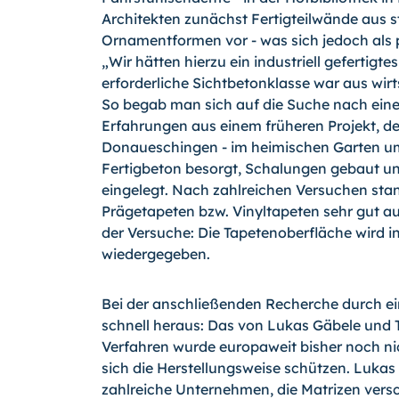
Architekten zunächst Fertigteilwände aus s
Ornamentformen vor - was sich jedoch als p
„Wir hätten hierzu ein industriell gefertigt
erforderliche Sichtbetonklasse war aus wirts
So begab man sich auf die Suche nach einer
Erfahrungen aus einem früheren Projekt, 
Donaueschingen - im heimischen Garten um
Fertigbeton besorgt, Schalun­gen gebaut un
eingelegt. Nach zahlrei­chen Versuchen stan
Prägetapeten bzw. Vinyltapeten sehr gut au
der Ver­suche: Die Tapetenoberfläche wird 
wiedergegeben.
Bei der anschließenden Recherche durch ein
schnell heraus: Das von Lukas Gäbele und 
Verfahren wurde europaweit bisher noch nic
sich die Herstellungsweise schüt­zen. Lukas 
zahlreiche Unternehmen, die Matrizen versc