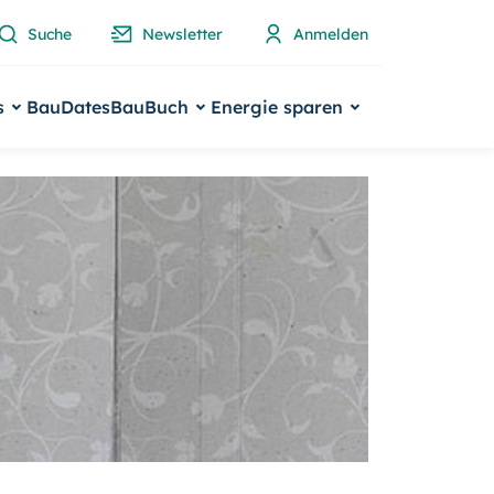
Suche
Newsletter
Anmelden
s
BauDates
BauBuch
Energie sparen