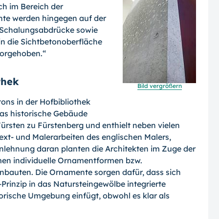
ch im Bereich der
ente werden hingegen auf der
n Schalungsabdrücke sowie
n die Sichtbeton­oberfläche
orgeho­ben.“
thek
Bild vergrößern
ns in der Hofbib­liothek
s histori­sche Gebäude
ürs­ten zu Fürstenberg und enthielt neben vielen
 Text- und Malerarbeiten des englischen Malers,
 Anlehnung daran planten die Architekten im Zuge der
n individuelle Ornamentformen bzw.
nbauten. Die Ornamente sorgen dafür, dass sich
inzip in das Natursteingewölbe integrierte
torische Umgebung einfügt, obwohl es klar als