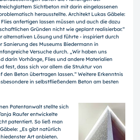
treichglattem Sichtbeton mit darin ein­gelassenen
roblematisch herausstellte. Architekt Lukas Gäbele:
es Flies anfertigen lassen müssen und auch die dazu
chaftli­chen Gründen nicht wie geplant realisierbar.“
 alternativen Lösung und führte - inspiriert durch
der Sanierung des Museums Biedermann in
fangreiche Versuche durch. „Wir haben uns
d darin Vorhänge, Flies und andere Materialien
d fest, dass sich vor allem die Struktur von
f den Beton übertragen lassen.“ Weitere Erkenntnis
insbesondere in selbstfließendem Beton am besten
en Patentanwalt stellte sich
Tanja Raufer entwickelte
ht patentiert. So ließ man
Gäbele: „Es gibt natürlich
hiedenster Art anbieten.