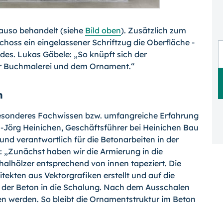
auso behandelt (siehe
Bild oben
). Zusätz­lich zum
choss ein eingelassener Schrift­zug die Oberfläche -
es. Lukas Gäbele: „So knüpft sich der
er Buchmalerei und dem Ornament.“
n
esonderes Fachwissen bzw. umfangreiche Erfahrung
s-Jörg Heinichen, Geschäftsführer bei Heinichen Bau
nd verantwortlich für die Betonarbeiten in der
e: „Zunächst haben wir die Armierung in die
alhölzer entsprechend von innen tapeziert. Die
tekten aus Vek­torgrafiken erstellt und auf die
 der Beton in die Schalung. Nach dem Ausschalen
en werden. So bleibt die Ornamentstruktur im Beton