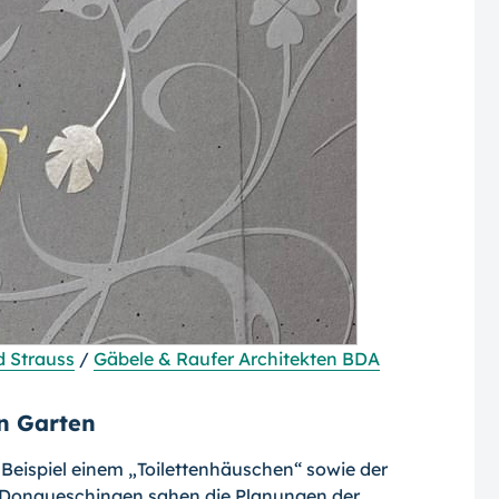
 Strauss
/
Gäbele & Raufer Architekten BDA
n Garten
Beispiel einem „Toilettenhäuschen“ sowie der
in Donaueschingen sahen die Planungen der