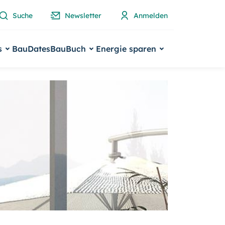
Suche
Newsletter
Anmelden
s
BauDates
BauBuch
Energie sparen