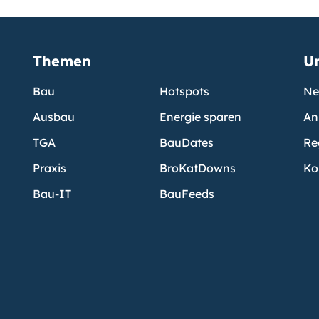
Themen
U
Bau
Hotspots
Ne
Ausbau
Energie sparen
An
TGA
BauDates
Re
Praxis
BroKatDowns
Ko
Bau-IT
BauFeeds