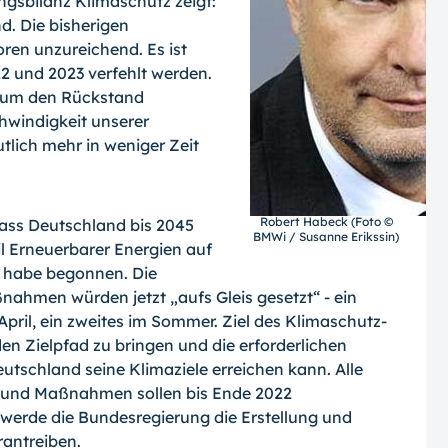
gsbilanz Klimaschutz zeigt:
d. Die bisherigen
en unzureichend. Es ist
22 und 2023 verfehlt werden.
, um den Rückstand
hwindigkeit unserer
lich mehr in weniger Zeit
Robert Habeck (Foto ©
dass Deutschland bis 2045
BMWi / Susanne Erikssin)
il Erneuerbarer Energien auf
ür habe begonnen. Die
ahmen würden jetzt „aufs Gleis gesetzt“ - ein
ril, ein zweites im Sommer. Ziel des Klimaschutz-
en Zielpfad zu bringen und die erforderlichen
tschland seine Klimaziele erreichen kann. Alle
 und Maßnahmen sollen bis Ende 2022
 werde die Bundesregierung die Erstellung und
antreiben.