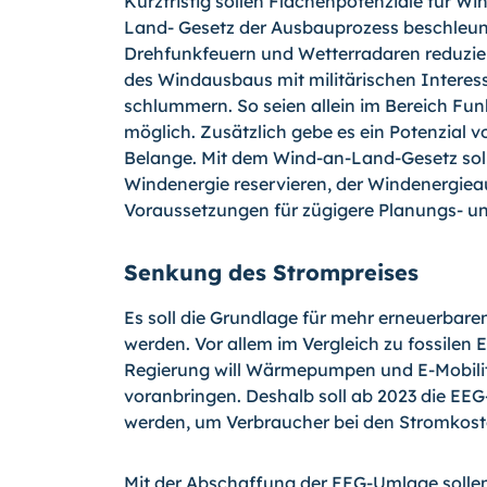
Kurzfristig sollen Flächenpotenziale für W
Land- Gesetz der Ausbauprozess beschleuni
Drehfunkfeuern und Wetterradaren reduzie
des Windausbaus mit militärischen Interes
schlummern. So seien allein im Bereich Fu
möglich. Zusätzlich gebe es ein Potenzial v
Belange. Mit dem Wind-an-Land-Gesetz soll
Windenergie reservieren, der Windenergie
Voraussetzungen für zügigere Planungs- u
Senkung des Strompreises
Es soll die Grundlage für mehr erneuerbar
werden. Vor allem im Vergleich zu fossilen 
Regierung will Wärmepumpen und E-Mobilit
voranbringen. Deshalb soll ab 2023 die EE
werden, um Verbraucher bei den Stromkoste
Mit der Abschaffung der EEG-Umlage solle