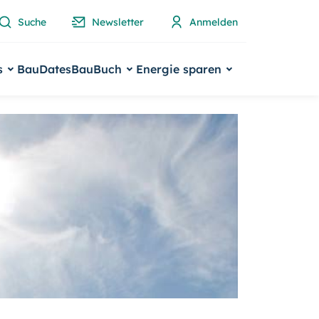
Suche
Newsletter
Anmelden
s
BauDates
BauBuch
Energie sparen