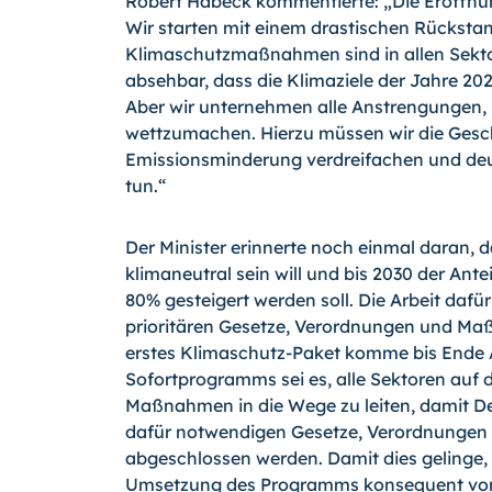
Robert Habeck kommentierte: „Die Eröffnun
Wir starten mit einem drastischen Rückstan
Klimaschutzmaßnahmen sind in allen Sektor
absehbar, dass die Klimaziele der Jahre 20
Aber wir unternehmen alle Anstrengungen
wettzumachen. Hierzu müssen wir die Gesc
Emissionsminderung verdreifachen und deut
tun.“
Der Minister erinnerte noch einmal daran, 
klimaneutral sein will und bis 2030 der Ante
80% gesteigert werden soll. Die Arbeit daf
prioritären Gesetze, Verordnungen und Maßn
erstes Klimaschutz-Paket komme bis Ende Ap
Sofortprogramms sei es, alle Sektoren auf d
Maßnahmen in die Wege zu leiten, damit Deu
dafür notwendigen Gesetze, Verordnungen
abgeschlossen werden. Damit dies gelinge,
Umsetzung des Programms konsequent vor