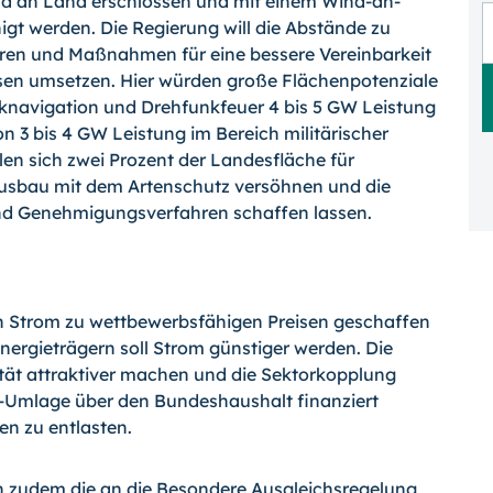
ind an Land erschlossen und mit einem Wind-an-
gt werden. Die Regierung will die Abstände zu
ren und Maßnahmen für eine bessere Vereinbarkeit
sen umsetzen. Hier würden große Flächenpotenziale
nknavigation und Drehfunkfeuer 4 bis 5 GW Leistung
on 3 bis 4 GW Leistung im Bereich militärischer
en sich zwei Prozent der Landesfläche für
ausbau mit dem Artenschutz versöhnen und die
nd Genehmigungsverfahren schaffen lassen.
en Strom zu wettbewerbsfähigen Preisen geschaffen
Energieträgern soll Strom günstiger werden. Die
ät attraktiver machen und die Sektorkopplung
G-Umlage über den Bundeshaushalt finanziert
n zu entlasten.
n zudem die an die Besondere Ausgleichsregelung