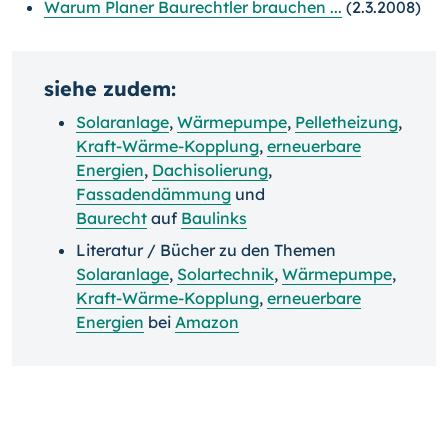
Warum Planer Baurechtler brauchen ...
(2.3.2008)
siehe zudem:
Solaranlage
,
Wärmepumpe
,
Pelletheizung
,
Kraft-Wärme-Kopplung
,
erneuerbare
Energien
,
Dachisolierung
,
Fassadendämmung
und
Baurecht
auf
Baulinks
Literatur / Bücher zu den Themen
Solaranlage
,
Solartechnik
,
Wärmepumpe
,
Kraft-Wärme-Kopplung
,
erneuerbare
Energien
bei
Amazon