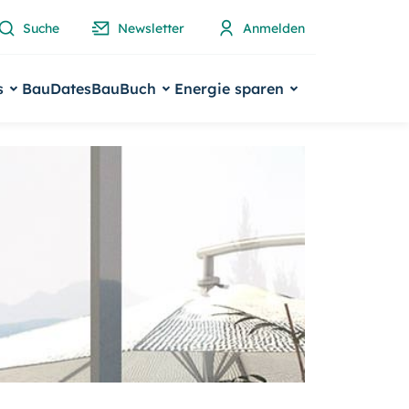
Suche
Newsletter
Anmelden
s
BauDates
BauBuch
Energie sparen