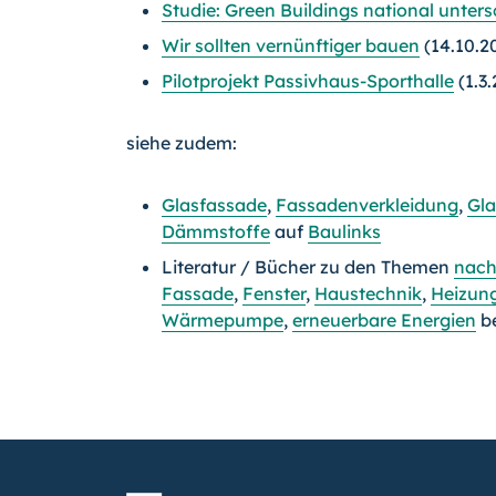
Studie: Green Buildings national untersc
Wir sollten vernünftiger bauen
(14.10.2
Pilotprojekt Passivhaus-Sporthalle
(1.3
siehe zudem:
Glasfassade
,
Fassadenverkleidung
,
Gl
Dämmstoffe
auf
Baulinks
Literatur / Bücher zu den Themen
nach
Fassade
,
Fenster
,
Haustechnik
,
Heizun
Wärmepumpe
,
erneuerbare Energien
b