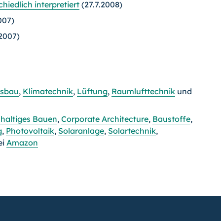
hiedlich interpretiert
(27.7.2008)
007)
.2007)
asbau
,
Klimatechnik
,
Lüftung
,
Raumlufttechnik
und
haltiges Bauen
,
Corporate Architecture
,
Baustoffe
,
g
,
Photovoltaik
,
Solaranlage
,
Solartechnik
,
ei
Amazon