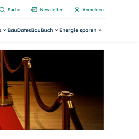
Suche
Newsletter
Anmelden
s
BauDates
BauBuch
Energie sparen