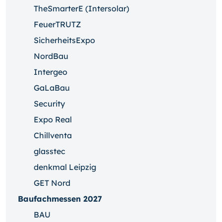
TheSmarterE (Intersolar)
FeuerTRUTZ
SicherheitsExpo
NordBau
Intergeo
GaLaBau
Security
Expo Real
Chillventa
glasstec
denkmal Leipzig
GET Nord
Baufachmessen 2027
BAU